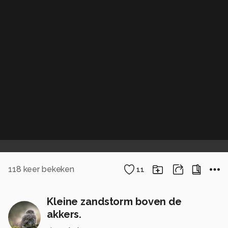
118
keer bekeken
11
Kleine zandstorm boven de
akkers.