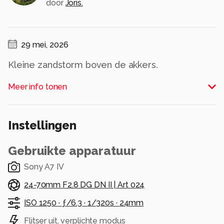
door
Joris.
29 mei, 2026
Kleine zandstorm boven de akkers.
Alle rechten voorbehouden
Meer info tonen
Instellingen
Gebruikte apparatuur
Sony A7 IV
24-70mm F2.8 DG DN II | Art 024
ISO 1250 ·
ƒ/6.3 ·
1/320s ·
24mm
Flitser uit, verplichte modus