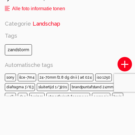
Alle foto informatie tonen
Categorie
Landschap
Tags
zandstorm
Automatische tags
sony
ilce-7m4
24-70mm f2.8 dg dn ii | art 024
iso 1250
diafragma ƒ/6.3
sluitertijd 1/320s
brandpuntafstand 24mm
lucht
wolk
dag
horizon
atmosferisch fenomeen
ecoregio
bruin
cumulus
vlak
avond
Opmerkingen