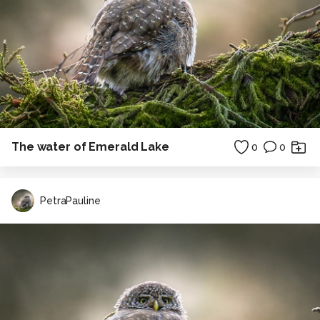
The water of Emerald Lake
0
0
PetraPauline