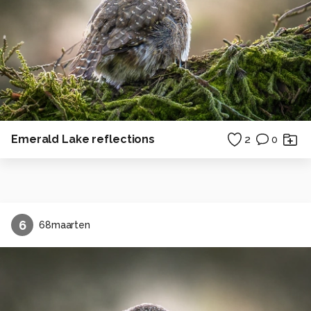
Emerald Lake reflections
2
0
6
68maarten