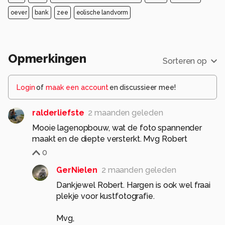
oever
bank
zee
eolische landvorm
Opmerkingen
Sorteren op
Login
of
maak een account
en discussieer mee!
ralderliefste
2 maanden geleden
Mooie lagenopbouw, wat de foto spannender
maakt en de diepte versterkt. Mvg Robert
0
GerNielen
2 maanden geleden
Dankjewel Robert. Hargen is ook wel fraai
plekje voor kustfotografie.
Mvg,