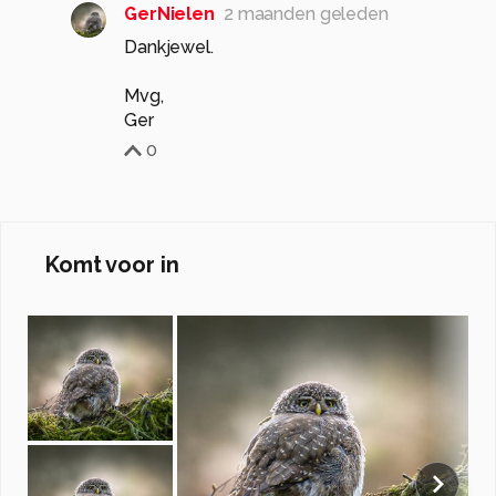
GerNielen
2 maanden geleden
Dankjewel.
Mvg,
Ger
0
Komt voor in