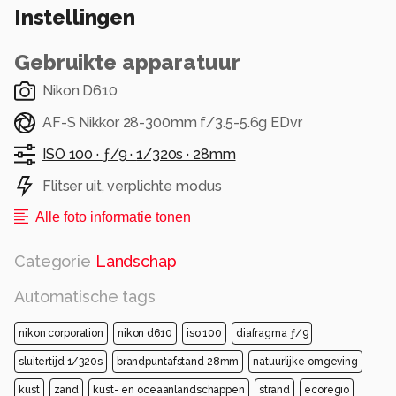
Instellingen
het strand (bijna) voor mij alleen had.
Alle rechten voorbehouden
Gebruikte apparatuur
Nikon D610
AF-S Nikkor 28-300mm f/3.5-5.6g EDvr
ISO 100 ·
ƒ/9 ·
1/320s ·
28mm
Flitser uit, verplichte modus
Alle foto informatie tonen
Categorie
Landschap
Automatische tags
nikon corporation
nikon d610
iso 100
diafragma ƒ/9
sluitertijd 1/320s
brandpuntafstand 28mm
natuurlijke omgeving
kust
zand
kust- en oceaanlandschappen
strand
ecoregio