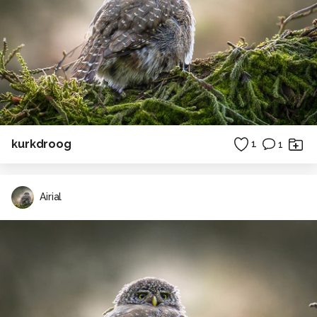
kurkdroog
1
1
Airial