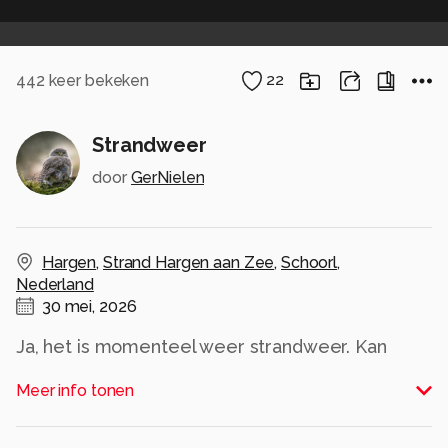
442
keer bekeken
22
Strandweer
door
GerNielen
Hargen
,
Strand Hargen aan Zee
,
Schoorl
,
Nederland
30 mei, 2026
Ja, het is momenteel weer strandweer. Kan
deze foto momenteel waarschijnlijk onmogelijk
Meer info tonen
maken. Maar deze is al weer van een tijdje
geleden, Wel lekker zonnig weer, maar de
temperatuur was nog een stuk lager, waardoor ik