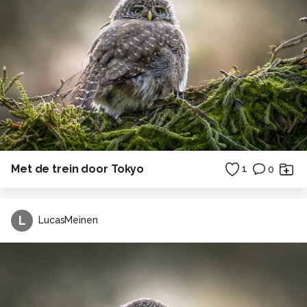
Met de trein door Tokyo
1
0
L
LucasMeinen