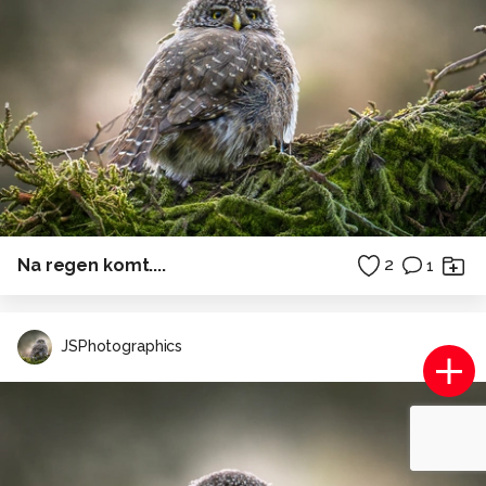
Na regen komt....
2
1
JSPhotographics