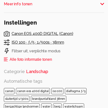
Meer info tonen
Hierboven een voorbeeld!!
Alle rechten voorbehouden
Instellingen
Canon EOS 400D DIGITAL
(
Canon
)
ISO 100 ·
ƒ/5 ·
1/500s ·
38mm
Flitser uit, verplichte modus
Alle foto informatie tonen
Categorie
Landschap
Automatische tags
canon
canon eos 400d digital
iso 100
diafragma ƒ/5
sluitertijd 1/500s
brandpuntafstand 38mm
bergachtige landvormen
water
berg
waterlichaam