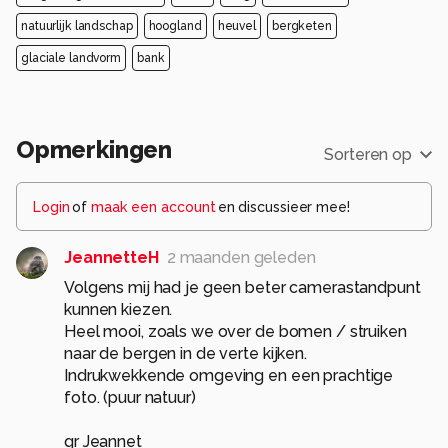
natuurlijk landschap
hoogland
heuvel
bergketen
glaciale landvorm
bank
Opmerkingen
Sorteren op
Login
of
maak een account
en discussieer mee!
JeannetteH
2 maanden geleden
Volgens mij had je geen beter camerastandpunt
kunnen kiezen.
Heel mooi, zoals we over de bomen / struiken
naar de bergen in de verte kijken.
Indrukwekkende omgeving en een prachtige
foto. (puur natuur)
gr Jeannet