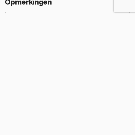
Opmerkingen
Login
of
maak een account
en discussieer mee!
Wees de eerste die een opmerking
achterlaat.
Soortgelijke foto's