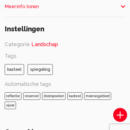
Wijk bij Duurstede.
Meer info tonen
Alle rechten voorbehouden
Instellingen
Categorie
Landschap
Tags
kasteel
spiegeling
Automatische tags
reflectie
reservoir
doorspoelen
kasteel
moerasgebied
vijver