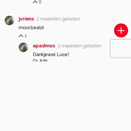
0
jvriens
2 maanden geleden
mooi beeld
1
apadmos
2 maanden geleden
Dankjewel Luce!
Gr, Adri
0
AnneliesV
2 maanden geleden
A
De omgeving wordt hier mooi weergegeven. Het
wolkendek werkte goed mee.
1
apadmos
2 maanden geleden
Dankjewel Anneleis!