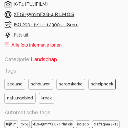
X-T4
(
FUJIFILM
)
XF18-55mmF2.8-4 R LM OIS
ISO 200 ·
ƒ/11 ·
1/300s ·
18mm
Flits uit
Alle foto informatie tonen
Categorie
Landschap
Tags
zeeland
schouwen
serooskerke
schelphoek
natuurgebied
kreek
Automatische tags
fujifilm
x-t4
xf18-55mmf2.8-4 r lm ois
iso 200
diafragma ƒ/11