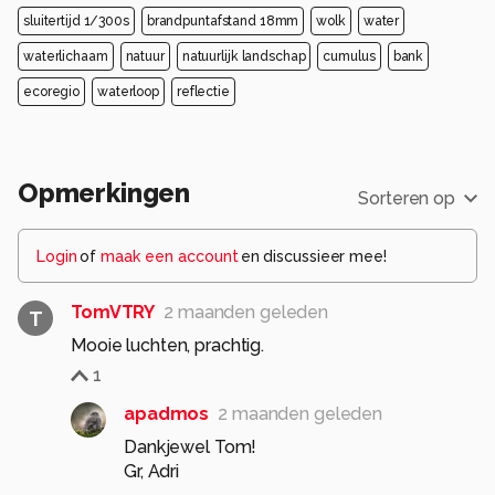
sluitertijd 1/300s
brandpuntafstand 18mm
wolk
water
waterlichaam
natuur
natuurlijk landschap
cumulus
bank
ecoregio
waterloop
reflectie
Opmerkingen
Sorteren op
Login
of
maak een account
en discussieer mee!
TomVTRY
2 maanden geleden
T
Mooie luchten, prachtig.
1
apadmos
2 maanden geleden
Dankjewel Tom!
Gr, Adri