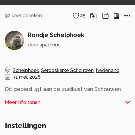
92
keer bekeken
25
Rondje Schelphoek
door
apadmos
Schelphoek
,
Serooskerke Schouwen
,
Nederland
31 mei, 2026
Dit gebied ligt aan de zuidkust van Schouwen
nabij het dorp Serooskerke.
Meer info tonen
De Schelphoek is ontstaan tijdens de
watersnoodramp in 1953.
Alle rechten voorbehouden
Instellingen