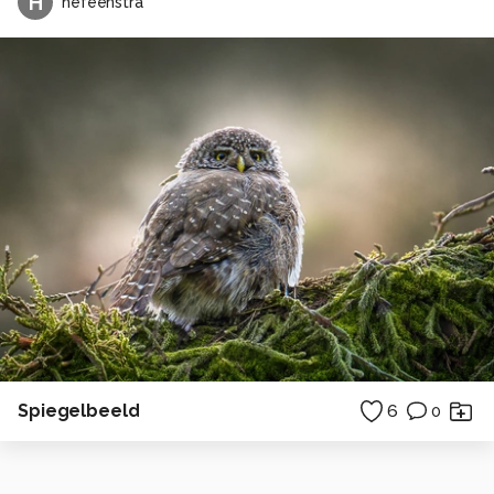
H
hefeenstra
Spiegelbeeld
6
0