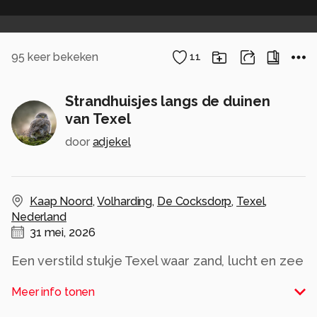
95
keer bekeken
11
Strandhuisjes langs de duinen
van Texel
door
adjekel
Kaap Noord
,
Volharding
,
De Cocksdorp
,
Texel
,
Nederland
31 mei, 2026
Een verstild stukje Texel waar zand, lucht en zee
moeiteloos in elkaar overlopen. De rij
Meer info tonen
karaktervolle strandhuisjes aan Kaap Noord
vormt samen met de uitgestrekte duinen en het