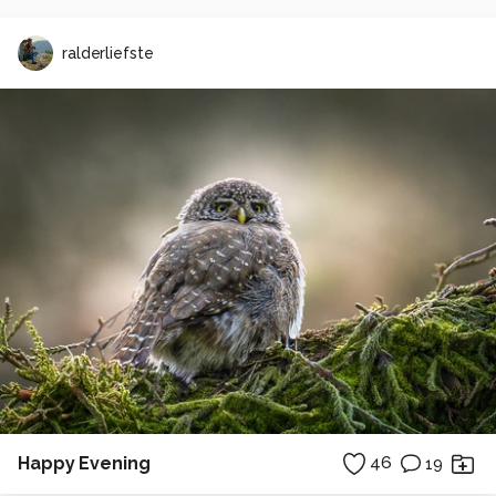
ralderliefste
Happy Evening
46
19