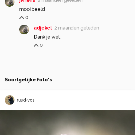
jvriens
2 maanden geleden
mooi beeld
0
adjekel
2 maanden geleden
Dank je wel.
0
Soortgelijke foto's
ruud-vos