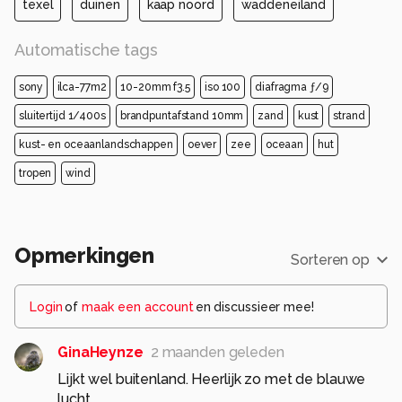
texel
duinen
kaap noord
waddeneiland
aantrekkelijk voor liefhebbers van zee, reizen en
serene landschappen. Een sfeervolle blikvanger
Automatische tags
die elke ruimte een ontspannen uitstraling geeft
zonder overheersend te zijn.Te
sony
ilca-77m2
10-20mm f3.5
iso 100
diafragma ƒ/9
sluitertijd 1/400s
brandpuntafstand 10mm
zand
kust
strand
Alle rechten voorbehouden
kust- en oceaanlandschappen
oever
zee
oceaan
hut
tropen
wind
Opmerkingen
Sorteren op
Login
of
maak een account
en discussieer mee!
GinaHeynze
2 maanden geleden
Lijkt wel buitenland. Heerlijk zo met de blauwe
lucht.