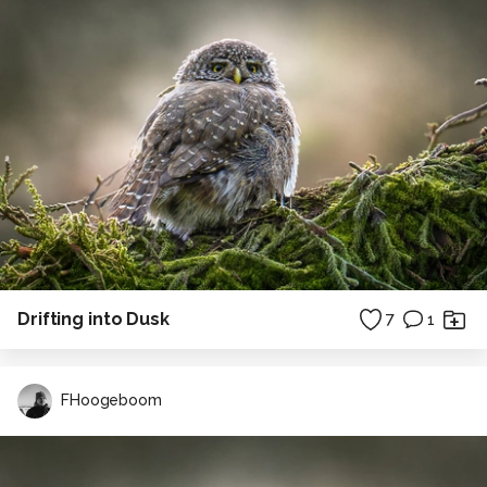
Drifting into Dusk
7
1
FHoogeboom