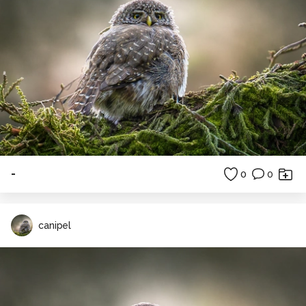
-
0
0
canipel