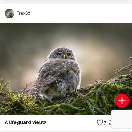
Trex80
A lifeguard vieuw
7
0