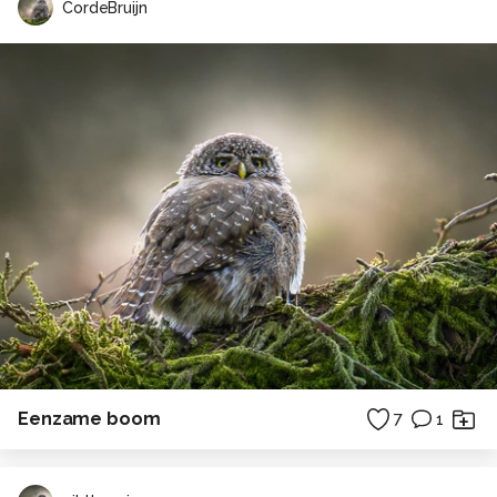
CordeBruijn
Eenzame boom
7
1