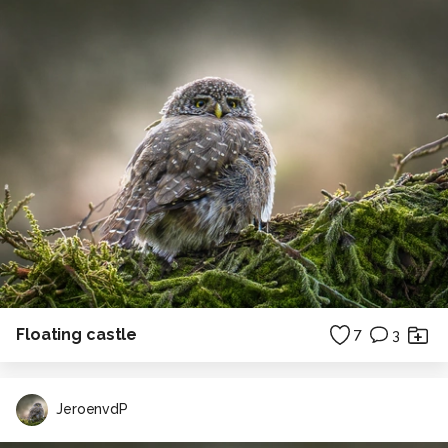
Floating castle
7
3
JeroenvdP