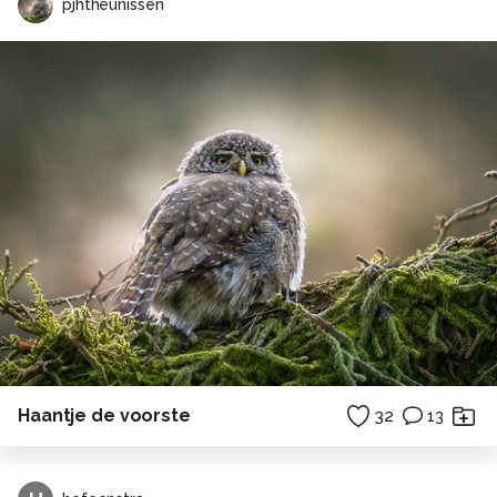
pjhtheunissen
Haantje de voorste
32
13