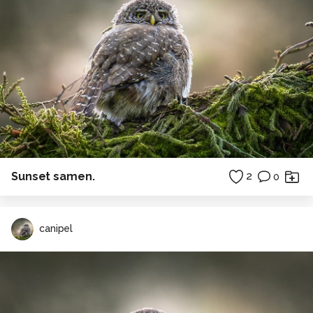
Sunset samen.
2
0
canipel