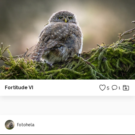
Fortitude VI
5
1
fotohela