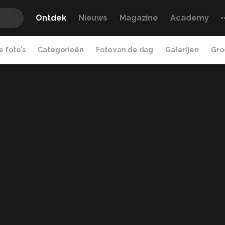
Ontdek
Nieuws
Magazine
Academy
 foto's
Categorieën
Foto van de dag
Galerijen
Gro