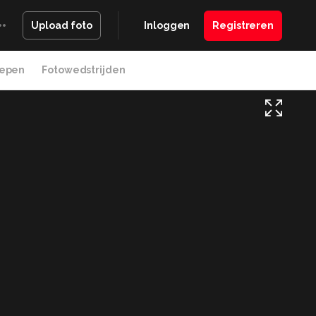
Inloggen
Registreren
Upload foto
epen
Fotowedstrijden