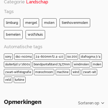
Categorie
Landschap
Tags
limburg
mergel
molen
tienhovenmolen
bemelen
wolfshuis
Automatische tags
sony
dsc-rx10m4
24-600mm f2.4-4.0
iso 200
diafragma ƒ/4
sluitertijd 1/1600s
brandpuntafstand 75.77mm
windmolen
molen
zwart-witfotografie
monochroom
machine
wind
zwart-wit
veld
turbine
Opmerkingen
Sorteren op