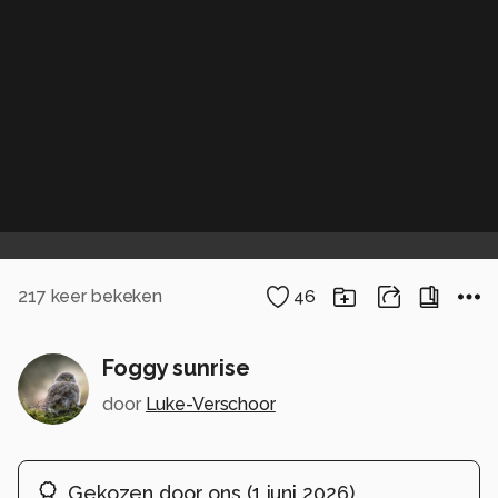
217
keer bekeken
46
Foggy sunrise
door
Luke-Verschoor
Gekozen door ons
(
1 juni 2026
)