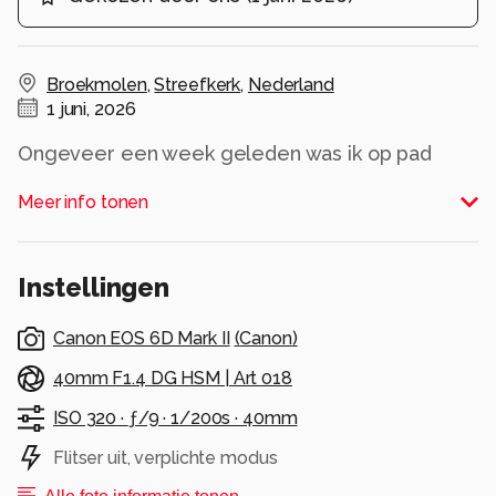
Broekmolen
,
Streefkerk
,
Nederland
1 juni, 2026
Ongeveer een week geleden was ik op pad
voor zeevonk toen ik rond 3 uur naar huis reed
Meer info tonen
zag ik een mooi laagje grondmist. Rond een uur
of 4 gelijk doorgereden en wachten tot de zon
zich liet zien.
Instellingen
Alle rechten voorbehouden
Canon EOS 6D Mark II
(
Canon
)
40mm F1.4 DG HSM | Art 018
ISO 320 ·
ƒ/9 ·
1/200s ·
40mm
Flitser uit, verplichte modus