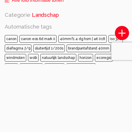
Alle foto informatie tonen
Categorie
Landschap
Automatische tags
canon
canon eos 6d mark ii
40mm f1.4 dg hsm | art 018
iso 320
diafragma ƒ/9
sluitertijd 1/200s
brandpuntafstand 40mm
lucht
windmolen
wolk
natuurlijk landschap
horizon
ecoregio
molen
schemering
landschap
zonsondergang
Opmerkingen
Login
of
maak een account
en discussieer mee!
Wijnand-Jansen
2 maanden geleden