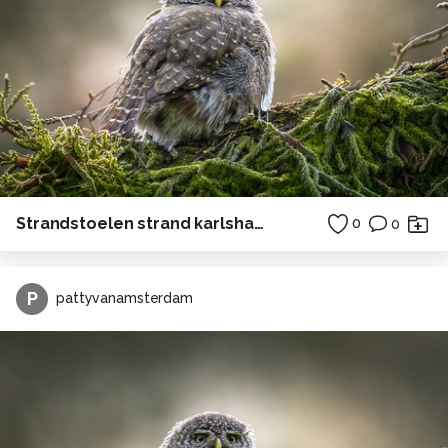
Strandstoelen strand karlshagen Duitsland zee
0
0
P
pattyvanamsterdam