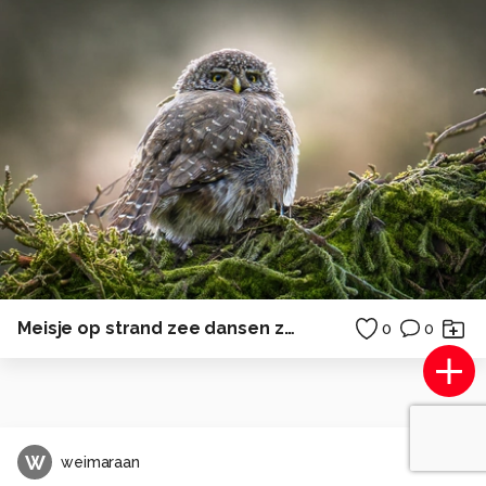
Meisje op strand zee dansen zomer achterwasser ostsee duitsland
0
0
W
weimaraan