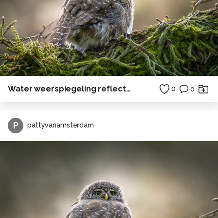
Water weerspiegeling reflectie bos
0
0
P
pattyvanamsterdam