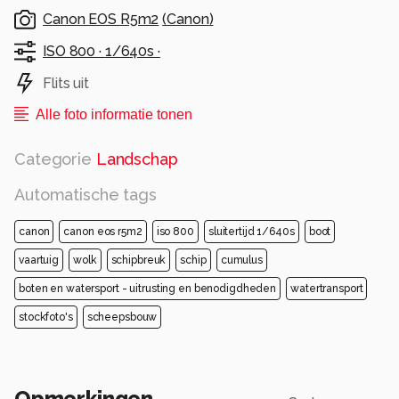
Canon EOS R5m2
(
Canon
)
ISO 800 ·
1/640s ·
Flits uit
Alle foto informatie tonen
Categorie
Landschap
Automatische tags
canon
canon eos r5m2
iso 800
sluitertijd 1/640s
boot
vaartuig
wolk
schipbreuk
schip
cumulus
boten en watersport - uitrusting en benodigdheden
watertransport
stockfoto's
scheepsbouw
Opmerkingen