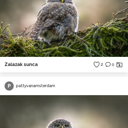
Zalazak sunca
2
0
P
pattyvanamsterdam