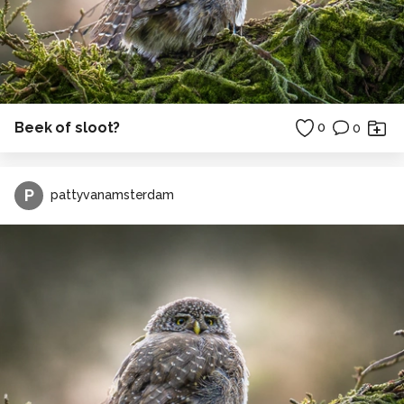
Beek of sloot?
0
0
P
pattyvanamsterdam