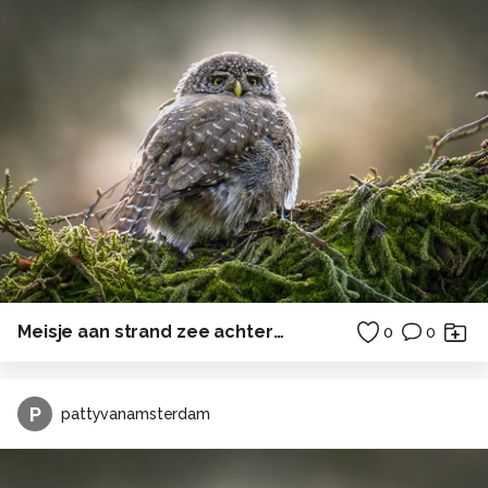
Meisje aan strand zee achterwasser ostsee
0
0
P
pattyvanamsterdam