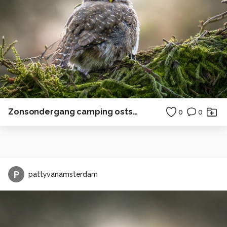
Zonsondergang camping ostsee duitsland horizon
0
0
P
pattyvanamsterdam