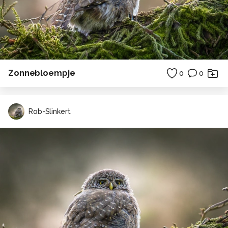
Zonnebloempje
0
0
Rob-Slinkert