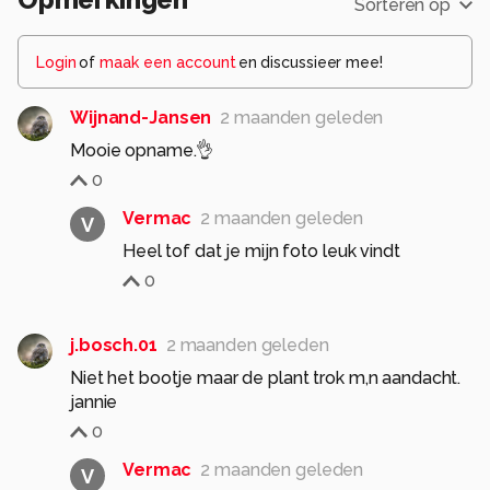
Sorteren op
Login
of
maak een account
en discussieer mee!
Wijnand-Jansen
2 maanden geleden
Mooie opname.👌
0
Vermac
2 maanden geleden
V
Heel tof dat je mijn foto leuk vindt
0
j.bosch.01
2 maanden geleden
Niet het bootje maar de plant trok m,n aandacht.
jannie
0
Vermac
2 maanden geleden
V