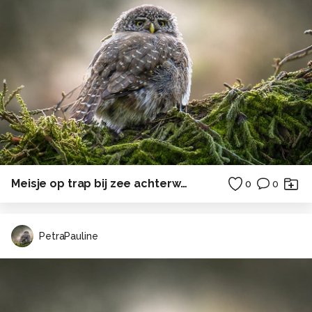
Meisje op trap bij zee achterwasser ostsee duitsland
0
0
PetraPauline