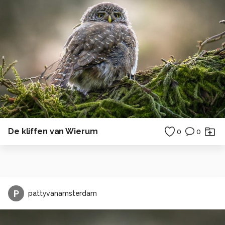
De kliffen van Wierum
0
0
P
pattyvanamsterdam