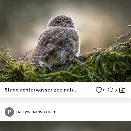
Stand achterwasser zee natuur ostsee duitsland camping
0
0
P
pattyvanamsterdam