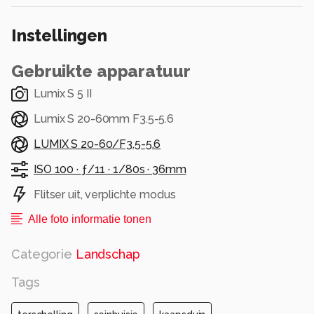
waarschijnlijk geen wifi....
Zou jou hier een nachtje willen boeken?
Instellingen
Alle rechten voorbehouden
Gebruikte apparatuur
Lumix S 5 II
Lumix S 20-60mm F3.5-5.6
LUMIX S 20-60/F3.5-5.6
ISO 100 ·
ƒ/11 ·
1/80s ·
36mm
Flitser uit, verplichte modus
Alle foto informatie tonen
Categorie
Landschap
Tags