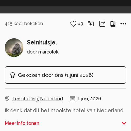
415
keer bekeken
63
Seinhuisje.
door
marcolok
Gekozen door ons
(
1 juni 2026
)
Terschelling
,
Nederland
1 juni, 2026
Ik denk dat dit het mooiste hotel van Nederland
moet zijn.
Meer info tonen
Geen receptie, geen roomservice en