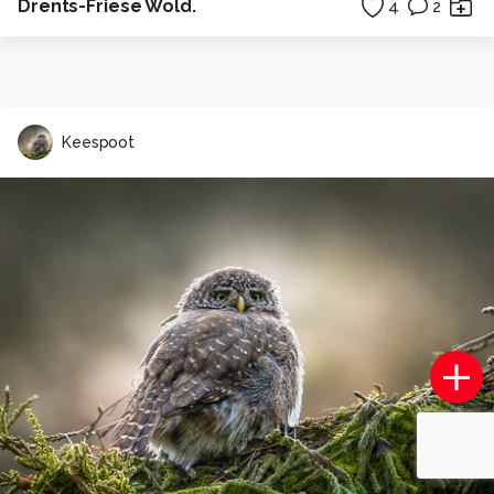
Drents-Friese Wold.
4
2
Keespoot