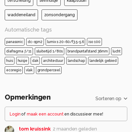
terschelling
seinhuisje
kaapsduin
waddeneiland
zonsondergang
Automatische tags
panasonic
dc-s5m2
lumix s 20-60/f3.5-5.6
iso 100
diafragma ƒ/11
sluitertijd 1/80s
brandpuntafstand 36mm
lucht
huis
huisje
dak
architectuur
landschap
landelijk gebied
ecoregio
vlak
grondperceel
Opmerkingen
Sorteren op
Login
of
maak een account
en discussieer mee!
tom kruissink
2 maanden geleden