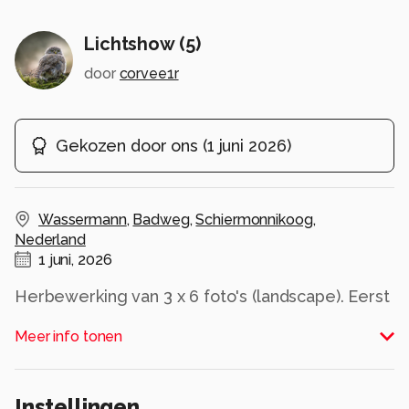
Lichtshow (5)
door
corvee1r
Gekozen door ons
(
1 juni 2026
)
Wassermann
,
Badweg
,
Schiermonnikoog
,
Nederland
1 juni, 2026
Herbewerking van 3 x 6 foto's (landscape). Eerst
RAW basisbewerkingen in DxO Photolab gedaan,
Meer info tonen
toen per 6 foto's gestackt in Sequaotor, daarna
panorama gemaakt in Affinity Canva, vervolgens
in GraXpert background extraction toegepast en
Instellingen