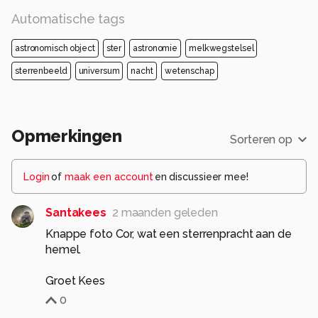
Automatische tags
astronomisch object
ster
astronomie
melkwegstelsel
sterrenbeeld
universum
nacht
wetenschap
Opmerkingen
Sorteren op
Login
of
maak een account
en discussieer mee!
Santakees
2 maanden geleden
Knappe foto Cor, wat een sterrenpracht aan de
hemel.
Groet Kees
0