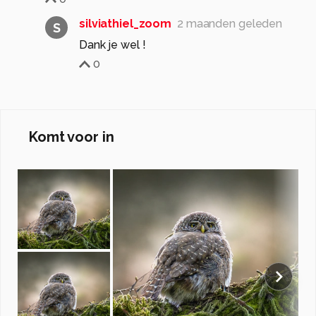
silviathiel_zoom
2 maanden geleden
S
Dank je wel !
0
Komt voor in