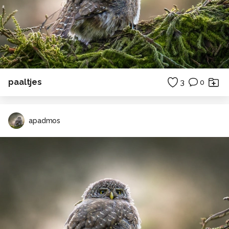
paaltjes
3
0
apadmos