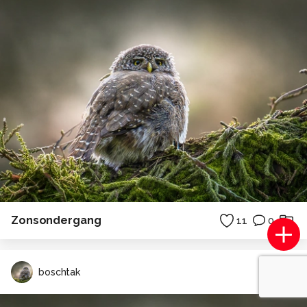
Zonsondergang
11
0
boschtak