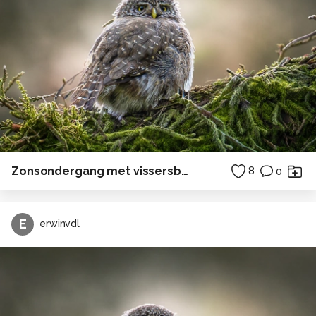
Zonsondergang met vissersboot
8
0
E
erwinvdl