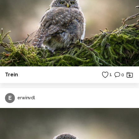
Trein
1
0
E
erwinvdl