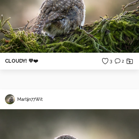
CLOUDY! 💜❤️
3
2
Martijn77Wit