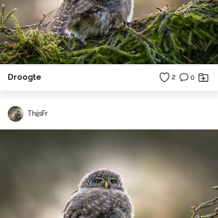
Droogte
2
0
ThijsFr