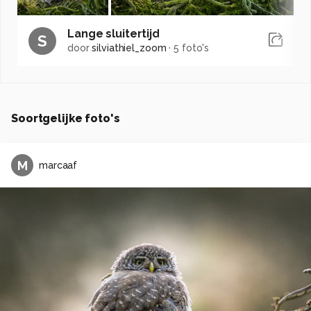
Lange sluitertijd
S
door
silviathiel_zoom
·
5 foto's
Soortgelijke foto's
M
marcaaf