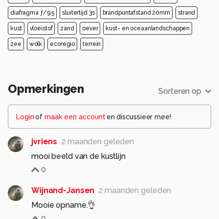
diafragma ƒ/9.5
sluitertijd 3s
brandpuntafstand 20mm
strand
kust
vloeistof
zand
oever
kust- en oceaanlandschappen
zee
wolk
ecoregio
terrein
Opmerkingen
Sorteren op
Login
of
maak een account
en discussieer mee!
jvriens
2 maanden geleden
mooi beeld van de kustlijn
0
Wijnand-Jansen
2 maanden geleden
Mooie opname.👌
0