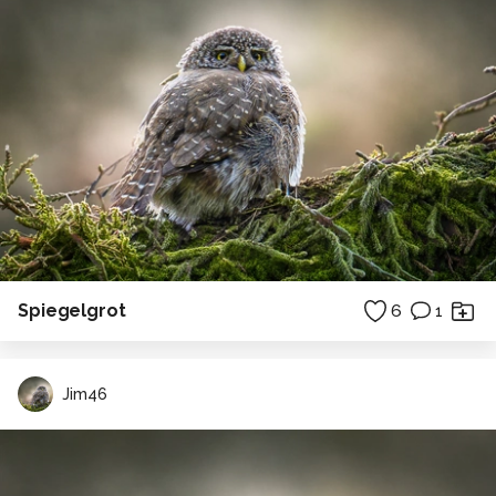
Spiegelgrot
6
1
Jim46