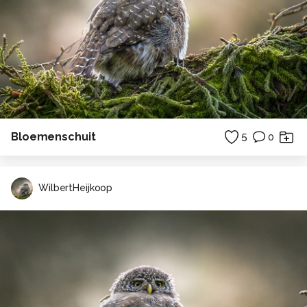
Bloemenschuit
5
0
WilbertHeijkoop