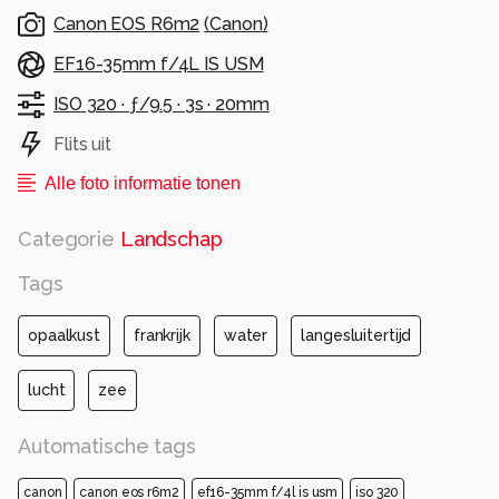
Canon EOS R6m2
(
Canon
)
EF16-35mm f/4L IS USM
ISO 320 ·
ƒ/9.5 ·
3s ·
20mm
Flits uit
Alle foto informatie tonen
Categorie
Landschap
Tags
opaalkust
frankrijk
water
langesluitertijd
lucht
zee
Automatische tags
canon
canon eos r6m2
ef16-35mm f/4l is usm
iso 320