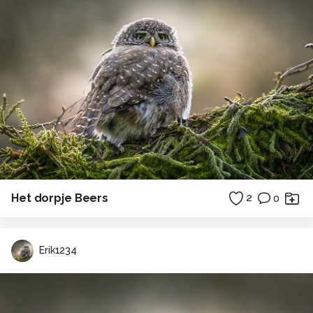
Het dorpje Beers
2
0
Erik1234