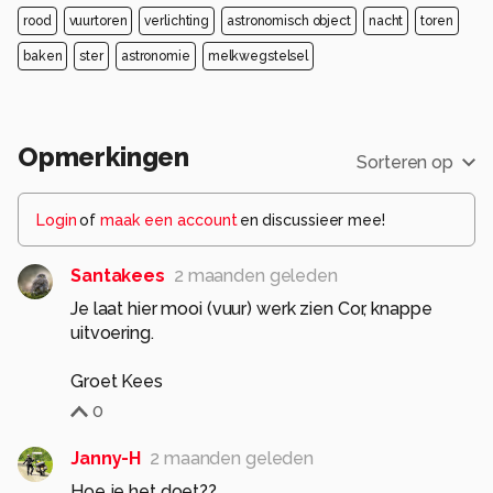
rood
vuurtoren
verlichting
astronomisch object
nacht
toren
baken
ster
astronomie
melkwegstelsel
Opmerkingen
Sorteren op
Login
of
maak een account
en discussieer mee!
Santakees
2 maanden geleden
Je laat hier mooi (vuur) werk zien Cor, knappe
uitvoering.
Groet Kees
0
Janny-H
2 maanden geleden
Hoe je het doet??