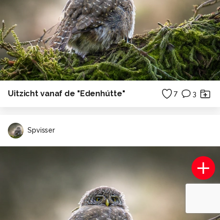
Uitzicht vanaf de "Edenhútte"
7
3
Spvisser