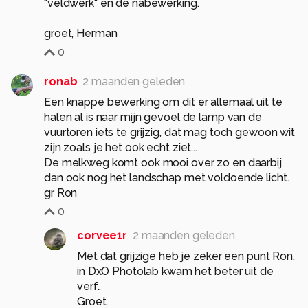
"veldwerk" en de nabewerking.
groet, Herman
0
ronab
2 maanden geleden
Een knappe bewerking om dit er allemaal uit te
halen al is naar mijn gevoel de lamp van de
vuurtoren iets te grijzig, dat mag toch gewoon wit
zijn zoals je het ook echt ziet...
De melkweg komt ook mooi over zo en daarbij
dan ook nog het landschap met voldoende licht.
gr Ron
0
corvee1r
2 maanden geleden
Met dat grijzige heb je zeker een punt Ron,
in DxO Photolab kwam het beter uit de
verf..
Groet,