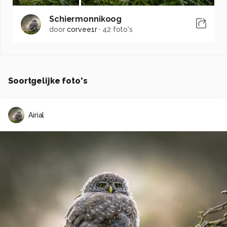
Schiermonnikoog
door
corvee1r
·
42 foto's
Soortgelijke foto's
Airial