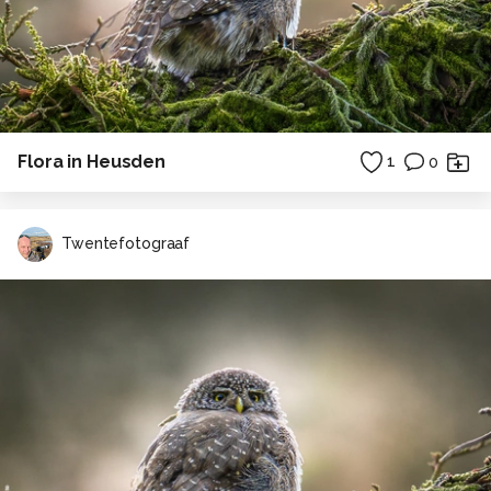
Flora in Heusden
1
0
Twentefotograaf