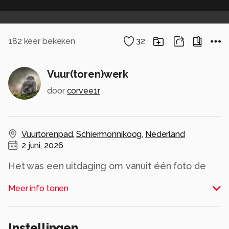
182
keer bekeken
32
Vuur(toren)werk
door
corvee1r
Vuurtorenpad
,
Schiermonnikoog
,
Nederland
2 juni, 2026
Het was een uitdaging om vanuit één foto de
Melkweg (noord oost deel) naar voren te halen...
Meer info tonen
Eerst RAW bewerking in DxO Photolab o.a. met
lokale aanpassingen, je haalt dan verrassend
Instellingen