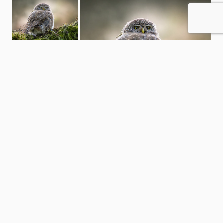
SCHOTLAND
door
JanHouben
·
68 foto's
Soortgelijke foto's
josvdboom