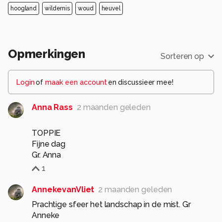
hoogland
wildernis
woud
heuvel
Opmerkingen
Sorteren op
Login
of
maak een account
en discussieer mee!
Anna Rass
2 maanden geleden
TOPPIE
Fijne dag
Gr. Anna
1
AnnekevanVliet
2 maanden geleden
Prachtige sfeer het landschap in de mist. Gr
Anneke