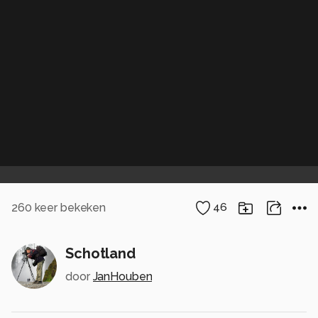
260
keer bekeken
46
Schotland
door
JanHouben