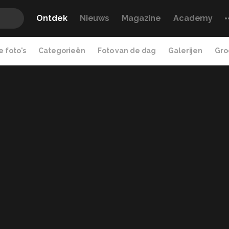
Ontdek
Nieuws
Magazine
Academy
 foto's
Categorieën
Foto van de dag
Galerijen
Gro