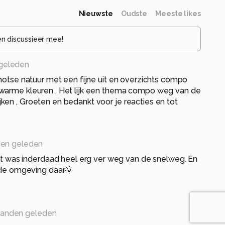
Nieuwste
Oudste
Meeste likes
en discussieer mee!
geleden
chotse natuur met een fijne uit en overzichts compo
warme kleuren . Het lijk een thema compo weg van de
en , Groeten en bedankt voor je reacties en tot
en geleden
it was inderdaad heel erg ver weg van de snelweg. En
nde omgeving daar🌞
anden geleden