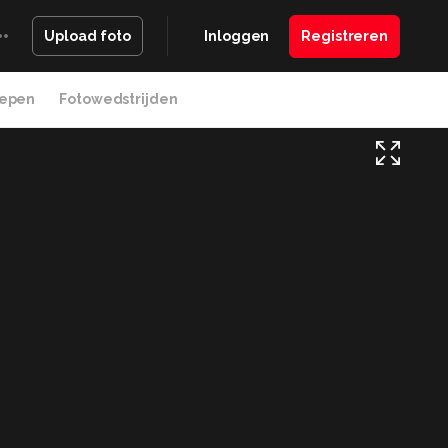
Inloggen
Registreren
Upload foto
epen
Fotowedstrijden