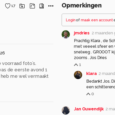
Opmerkingen
17
Login
of
maak een account
jmdries
2 maanden 
Prachtig Klara , de S
met veeeel sfeer en 
snelweg . GROOOT kijk
026
zooms . Jos Dries
voorraad foto`s.
1
was de eerste avond 1
klara
2 maand
Ik heb me wel vermaakt
Bedankt Jos. D
een schittere
0
Jan Ouwendijk
2 ma