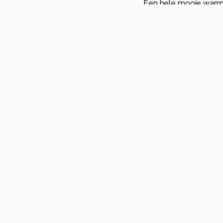
Een hele mooie warme 
Groetjes, Jan
1
tland
findhorn
kingdom
beach
unbeams
zonnestralen