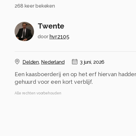
268
keer bekeken
Twente
hvr2105
door
Delden
,
Nederland
3 juni, 2026
Een kaasboerderij en op het erf hiervan hadde
gehuurd voor een kort verblijf.
Alle rechten voorbehouden
Instellingen
NIKON Z 8
(
NIKON CORPORATION
)