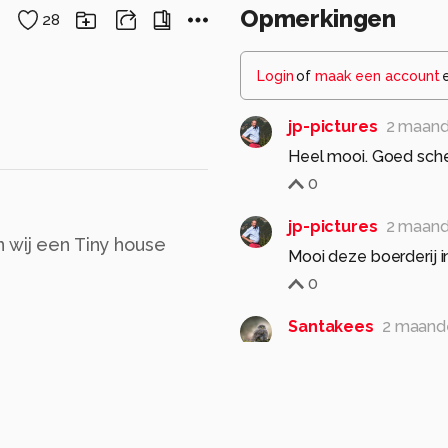
Opmerkingen
28
Login
of
maak een account
jp-pictures
2 maand
Heel mooi. Goed scher
0
jp-pictures
2 maand
n wij een Tiny house
Mooi deze boerderij in
0
Santakees
2 maand
Terug in de tijd met 
Groet Kees
0