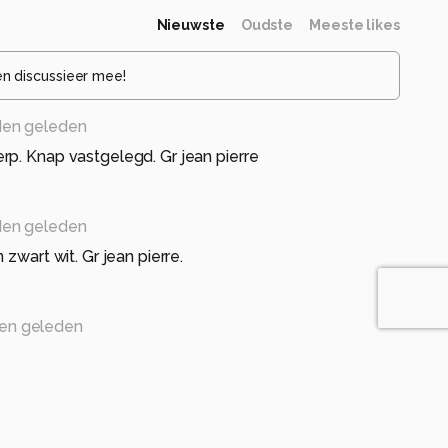
Nieuwste
Oudste
Meeste likes
en discussieer mee!
en geleden
p. Knap vastgelegd. Gr jean pierre
en geleden
 zwart wit. Gr jean pierre.
en geleden
deze foto in deze uitvoering, mooi Herman.