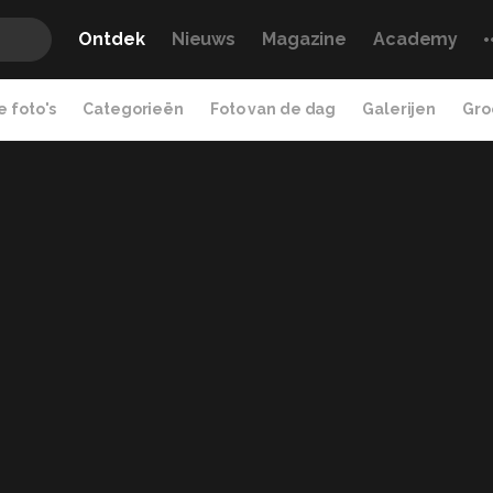
Ontdek
Nieuws
Magazine
Academy
 foto's
Categorieën
Foto van de dag
Galerijen
Gro