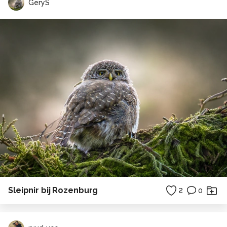
GeryS
Sleipnir bij Rozenburg
2
0