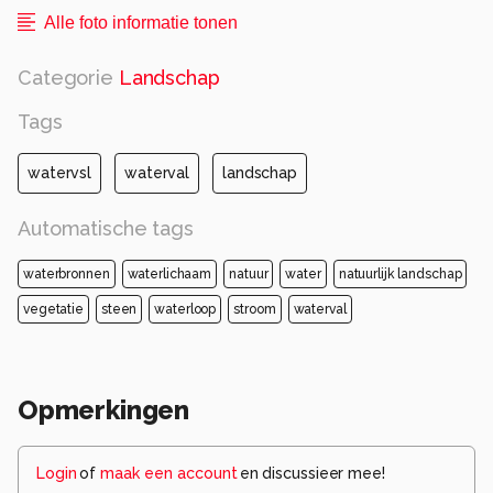
Alle foto informatie tonen
Categorie
Landschap
Tags
watervsl
waterval
landschap
Automatische tags
waterbronnen
waterlichaam
natuur
water
natuurlijk landschap
vegetatie
steen
waterloop
stroom
waterval
Opmerkingen
Login
of
maak een account
en discussieer mee!