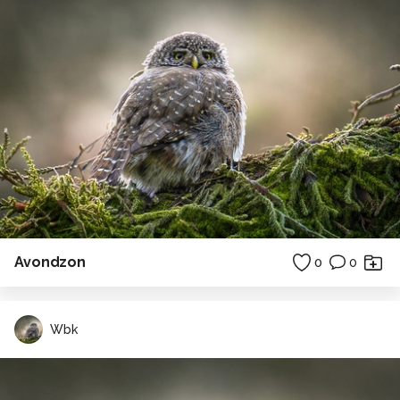
Avondzon
0
0
Wbk