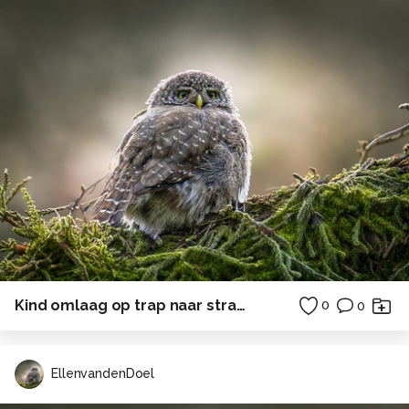
Kind omlaag op trap naar strand zee
0
0
EllenvandenDoel