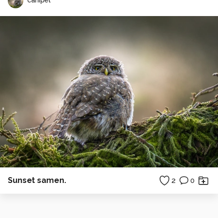
canipel
Sunset samen.
2
0