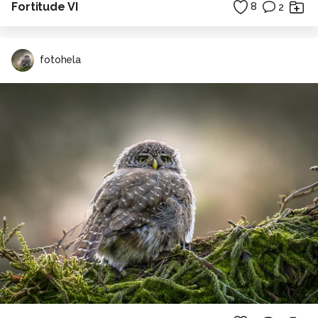
Fortitude VI
8
2
fotohela