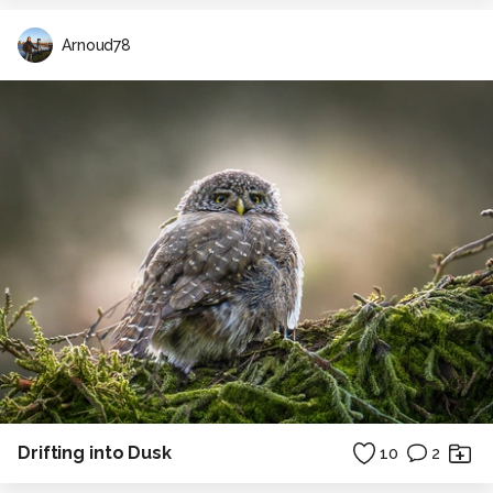
Arnoud78
Drifting into Dusk
10
2