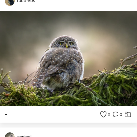
ruud-vos
-
0
0