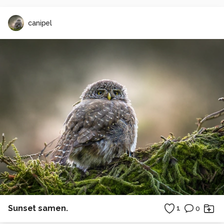
canipel
Sunset samen.
1
0