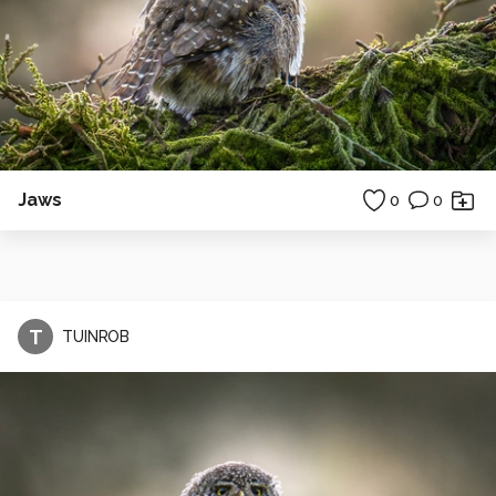
Jaws
0
0
T
TUINROB