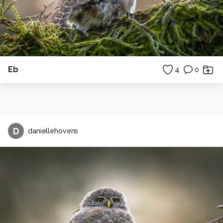
Eb
4
0
D
daniellehovens