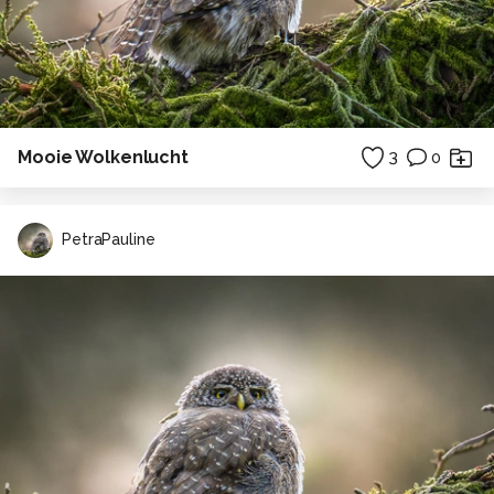
Mooie Wolkenlucht
3
0
PetraPauline