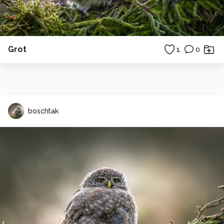
Grot
1
0
boschtak