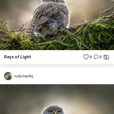
Rays of Light
8
8
rudyman85