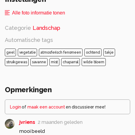
Alle foto informatie tonen
Categorie
Landschap
Automatische tags
geel
vegetatie
atmosferisch fenomeen
ochtend
takje
struikgewas
savanne
mist
chaparral
wilde bloem
Opmerkingen
Login
of
maak een account
en discussieer mee!
jvriens
2 maanden geleden
mooi beeld