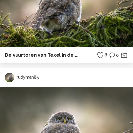
De vuurtoren van Texel in de ochtendzon
8
0
rudyman85