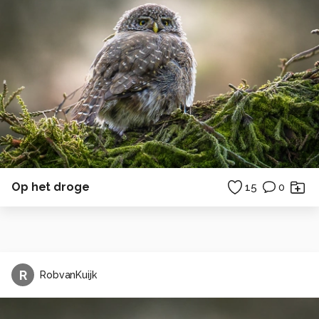
Op het droge
15
0
R
RobvanKuijk