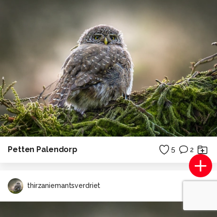
Petten Palendorp
5
2
thirzaniemantsverdriet