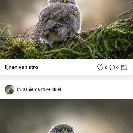
lijnen van stro
2
0
thirzaniemantsverdriet