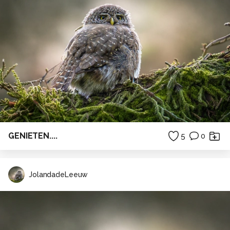
GENIETEN....
5
0
JolandadeLeeuw