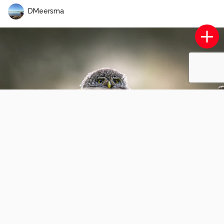
DMeersma
Burg Elzt
0
0