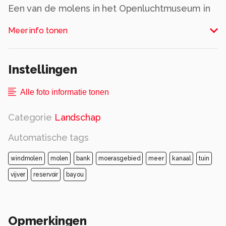
Een van de molens in het Openluchtmuseum in
Arnhem
Meer info tonen
Alle rechten voorbehouden
Instellingen
Alle foto informatie tonen
Categorie
Landschap
Automatische tags
windmolen
molen
bank
moerasgebied
meer
kanaal
tuin
vijver
reservoir
bayou
Opmerkingen