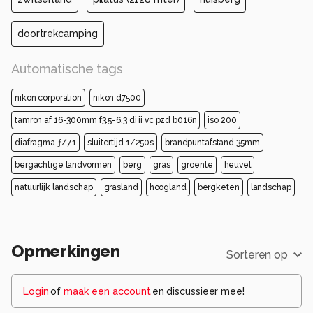
doortrekcamping
Automatische tags
nikon corporation
nikon d7500
tamron af 16-300mm f3.5-6.3 di ii vc pzd b016n
iso 200
diafragma ƒ/7.1
sluitertijd 1/250s
brandpuntafstand 35mm
bergachtige landvormen
berg
gras
groente
heuvel
natuurlijk landschap
grasland
hoogland
bergketen
landschap
Opmerkingen
Sorteren op
Login
of
maak een account
en discussieer mee!