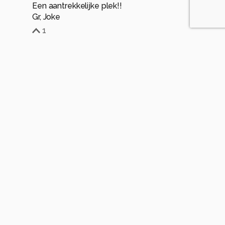
Een aantrekkelijke plek!!
Gr, Joke
1
Soortgelijke foto's
MandyVerheijen