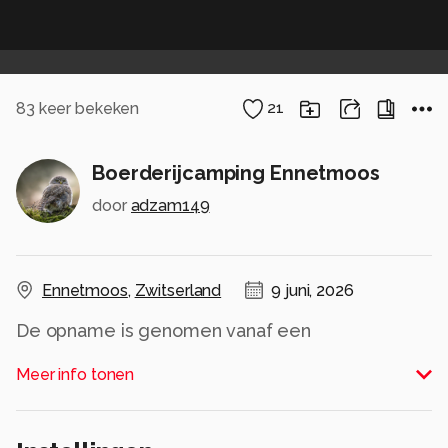
83
keer bekeken
21
Boerderijcamping Ennetmoos
door
adzam149
Ennetmoos
,
Zwitserland
9 juni, 2026
De opname is genomen vanaf een
boerderijcamping in de bergen van Ennetmoos.
Meer info tonen
Op de achtergrond ligt het dorp Alpnachstad
direct aan de Alpnachtersee. Dit meer ligt in
verbinding met het grote