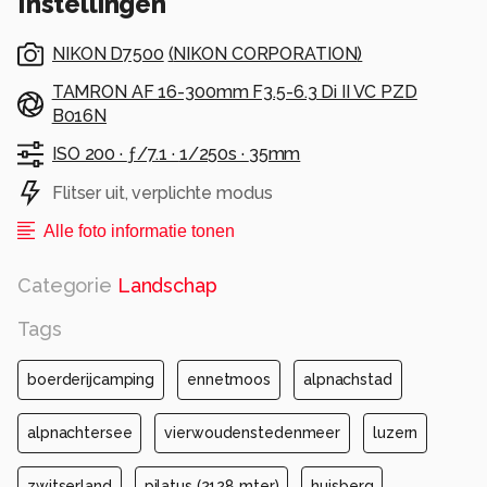
Instellingen
Vierwoudenstedenmeer bij de stad Luzern in
Zwitserland.
NIKON D7500
(
NIKON CORPORATION
)
De markante bergtop achter de Alpnachtersee
is de Pilatus (2128 mtr), de "huisberg"van Luzern.
TAMRON AF 16-300mm F3.5-6.3 Di II VC PZD
De boerderij werd gekozen als
B016N
ISO 200 ·
ƒ/7.1 ·
1/250s ·
35mm
Alle rechten voorbehouden
Flitser uit, verplichte modus
Alle foto informatie tonen
Categorie
Landschap
Tags
boerderijcamping
ennetmoos
alpnachstad
alpnachtersee
vierwoudenstedenmeer
luzern
zwitserland
pilatus (2128 mter)
huisberg