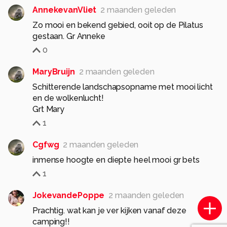
AnnekevanVliet
2 maanden geleden
Zo mooi en bekend gebied, ooit op de Pilatus
gestaan. Gr Anneke
0
MaryBruijn
2 maanden geleden
Schitterende landschapsopname met mooi licht
en de wolkenlucht!
Grt Mary
1
Cgfwg
2 maanden geleden
inmense hoogte en diepte heel mooi gr bets
1
JokevandePoppe
2 maanden geleden
Prachtig. wat kan je ver kijken vanaf deze
camping!!