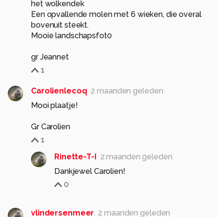
het wolkendek
Een opvallende molen met 6 wieken, die overal
bovenuit steekt.
Mooie landschapsfot0
gr Jeannet
1
Carolienlecoq
2 maanden geleden
Mooi plaatje!
Gr Carolien
1
Rinette-T-I
2 maanden geleden
Dankjewel Carolien!
0
vlindersenmeer
2 maanden geleden