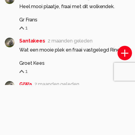
Heel mooi plaatje, fraai met dit wolkendek.
Gr Frans
1
Santakees
2 maanden geleden
Wat een mooie plek en fraai vastgelegd Rinette.
Groet Kees
1
GiWa
2 maanden geleden
Prachtige compositie/sfeer en kleuren.
gr Gieneke
1