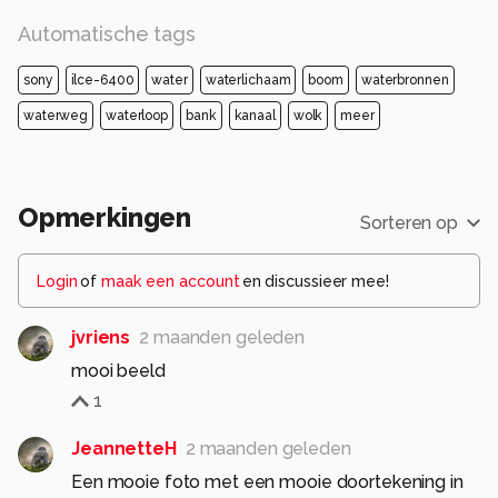
Automatische tags
sony
ilce-6400
water
waterlichaam
boom
waterbronnen
waterweg
waterloop
bank
kanaal
wolk
meer
Opmerkingen
Sorteren op
Login
of
maak een account
en discussieer mee!
jvriens
2 maanden geleden
mooi beeld
1
JeannetteH
2 maanden geleden
Een mooie foto met een mooie doortekening in