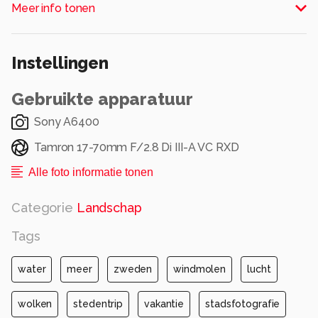
Alle rechten voorbehouden
Meer info tonen
Instellingen
Gebruikte apparatuur
Sony A6400
Tamron 17-70mm F/2.8 Di III-A VC RXD
Alle foto informatie tonen
Categorie
Landschap
Tags
water
meer
zweden
windmolen
lucht
wolken
stedentrip
vakantie
stadsfotografie