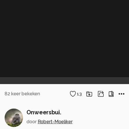
82
keer bekeken
13
Onweersbui.
door
Robert-Moeliker