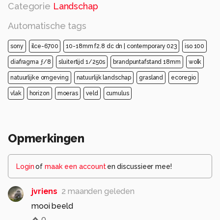
Categorie
Landschap
Automatische tags
sony
ilce-6700
10-18mm f2.8 dc dn | contemporary 023
iso 100
diafragma ƒ/8
sluitertijd 1/250s
brandpuntafstand 18mm
wolk
natuurlijke omgeving
natuurlijk landschap
grasland
ecoregio
vlak
horizon
moeras
veld
cumulus
Opmerkingen
Login
of
maak een account
en discussieer mee!
jvriens
2 maanden geleden
mooi beeld
0