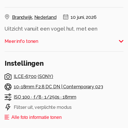
Brandwijk
,
Nederland
10 juni, 2026
Uitzicht vanuit een vogel hut, met een
onweersbui.
Meer info tonen
Alle rechten voorbehouden
Instellingen
ILCE-6700
(
SONY
)
10-18mm F2.8 DC DN | Contemporary 023
ISO 100 ·
ƒ/8 ·
1/250s ·
18mm
Flitser uit, verplichte modus
Alle foto informatie tonen