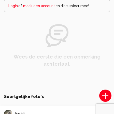
Login
of
maak een account
en discussieer mee!
Wees de eerste die een opmerking
achterlaat.
Soortgelijke foto's
Jim46