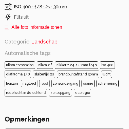
ISO 400 ·
ƒ/8 ·
2s ·
30mm
Flits uit
Alle foto informatie tonen
Categorie
Landschap
Automatische tags
nikon corporation
nikon z f
nikkor z 24-120mm f/4 s
iso 400
diafragma ƒ/8
sluitertijd 2s
brandpuntafstand 30mm
lucht
horizon
nagloed
rood
zonsondergang
oranje
schemering
rode lucht in de ochtend
zonsopgang
ecoregio
Opmerkingen