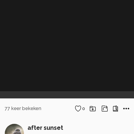
77
keer bekeken
0
after sunset