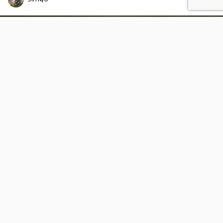
Een nieuwsgierige bewonderraarster
3
1
ChrisRijnbeek