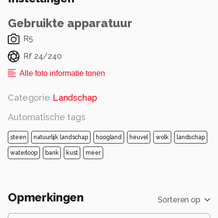
Gebruikte apparatuur
R5
Rf 24/240
Alle foto informatie tonen
Categorie
Landschap
Automatische tags
steen
natuurlijk landschap
hoogland
heuvel
wolk
landschap
waterloop
bank
kust
meer
Opmerkingen
Sorteren op