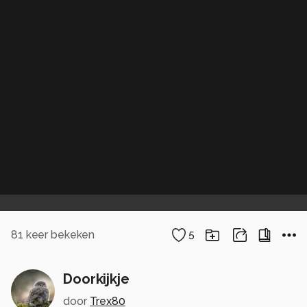
81
keer bekeken
5
Doorkijkje
door
Trex80