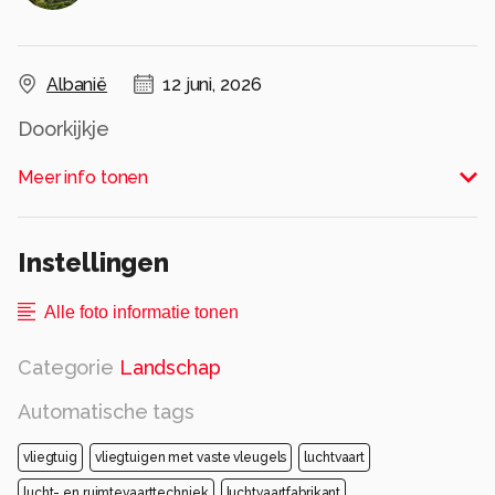
Albanië
12 juni, 2026
Doorkijkje
Alle rechten voorbehouden
Meer info tonen
Instellingen
Alle foto informatie tonen
Categorie
Landschap
Automatische tags
vliegtuig
vliegtuigen met vaste vleugels
luchtvaart
lucht- en ruimtevaarttechniek
luchtvaartfabrikant