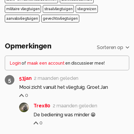
militaire vliegtuigen
straalvliegtuigen
vliegreizen
aanvalsvliegtuigen
gevechtsvliegtuigen
Opmerkingen
Sorteren op
Login
of
maak een account
en discussieer mee!
53jan
2 maanden geleden
5
Mooi zicht vanuit het vliegtuig. Groet Jan
0
Trex80
2 maanden geleden
De bediening was minder 😁
0