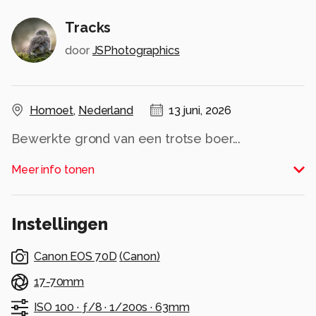
Tracks
door
JSPhotographics
Homoet
,
Nederland
13 juni, 2026
Bewerkte grond van een trotse boer...
Alle rechten voorbehouden
Meer info tonen
Instellingen
Canon EOS 70D
(
Canon
)
17-70mm
ISO 100 ·
ƒ/8 ·
1/200s ·
63mm