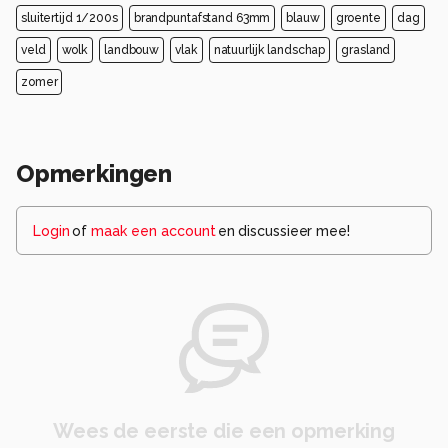
sluitertijd 1/200s
brandpuntafstand 63mm
blauw
groente
dag
veld
wolk
landbouw
vlak
natuurlijk landschap
grasland
zomer
Opmerkingen
Login
of
maak een account
en discussieer mee!
Wees de eerste die een opmerking