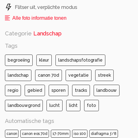
Flitser uit, verplichte modus
Alle foto informatie tonen
Categorie
Landschap
Tags
begroeiing
kleur
landschapsfotografie
landschap
canon 70d
vegetatie
streek
regio
gebied
sporen
tracks
landbouw
landbouwgrond
lucht
licht
foto
Automatische tags
canon
canon eos 70d
17-70mm
iso 100
diafragma ƒ/8