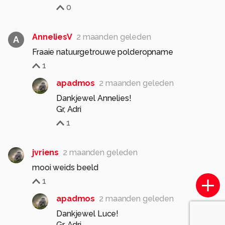
0
AnneliesV
2 maanden geleden
A
Fraaie natuurgetrouwe polderopname
1
apadmos
2 maanden geleden
Dankjewel Annelies!
Gr, Adri
1
jvriens
2 maanden geleden
mooi weids beeld
1
apadmos
2 maanden geleden
Dankjewel Luce!
Gr, Adri