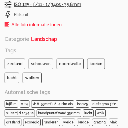
ISO 125 ·
ƒ/11 ·
1/340s ·
35.8mm
Flits uit
Alle foto informatie tonen
Categorie
Landschap
Tags
zeeland
schouwen
noordwelle
koeien
lucht
wolken
Automatische tags
fujifilm
x-t4
xf18-55mmf2.8-4 r lm ois
iso 125
diafragma ƒ/11
sluitertijd 1/340s
brandpuntafstand 35.8mm
lucht
wolk
grasland
ecoregio
runderen
weide
kudde
grazing
vlak