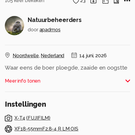
105
keer bekeken
23
Natuurbeheerders
door
apadmos
Noordwelle
,
Nederland
14 juni, 2026
Waar eens de boer ploegde, zaaide en oogstte
grazen nu koeien in de nieuwe natuur....
Meer info tonen
Alle rechten voorbehouden
Instellingen
X-T4
(
FUJIFILM
)
XF18-55mmF2.8-4 R LM OIS