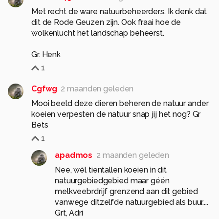
Met recht de ware natuurbeheerders. Ik denk dat
dit de Rode Geuzen zijn. Ook fraai hoe de
wolkenlucht het landschap beheerst.
Gr. Henk
1
Cgfwg
2 maanden geleden
Mooi beeld deze dieren beheren de natuur ander
koeien verpesten de natuur snap jij het nog? Gr
Bets
1
apadmos
2 maanden geleden
Nee, wèl tientallen koeien ìn dit
natuurgebiedgebied maar géén
melkveebrdrijf grenzend aan dit gebied
vanwege ditzelfde natuurgebied als buur....
Grt, Adri