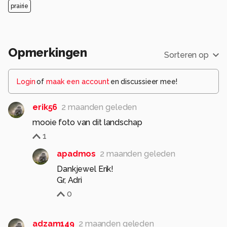
prairie
Opmerkingen
Sorteren op
Login
of
maak een account
en discussieer mee!
erik56
2 maanden geleden
mooie foto van dit landschap
1
apadmos
2 maanden geleden
Dankjewel Erik!
Gr, Adri
0
adzam149
2 maanden geleden