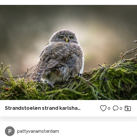
Strandstoelen strand karlshagen Duitsland zee
0
0
P
pattyvanamsterdam