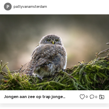
P
pattyvanamsterdam
Jongen aan zee op trap jongetje zonsondergang
0
0