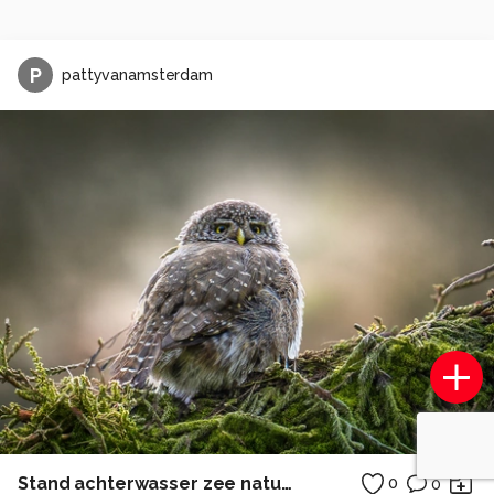
P
pattyvanamsterdam
Stand achterwasser zee natuur ostsee duitsland camping
0
0