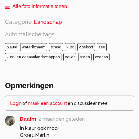
Alle foto informatie tonen
Categorie
Landschap
Automatische tags
blauw
waterlichaam
strand
kust
vloeistof
zee
kust- en oceaanlandschappen
oever
steen
oceaan
Opmerkingen
Login
of
maak een account
en discussieer mee!
Daalm
2 maanden geleden
In kleur ook mooi
Groet, Martin