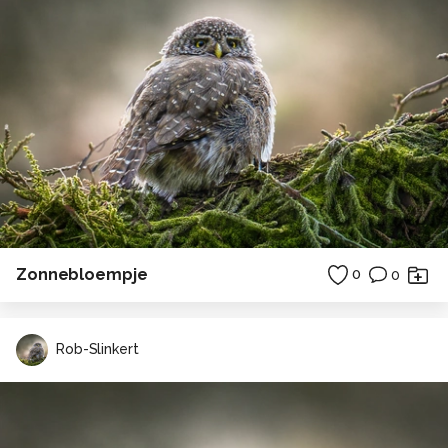
Zonnebloempje
0
0
Rob-Slinkert