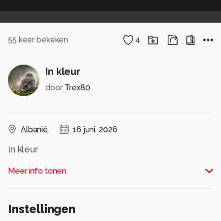
55
keer bekeken
4
In kleur
door
Trex80
Albanië
16 juni, 2026
In kleur
Alle rechten voorbehouden
Meer info tonen
Instellingen