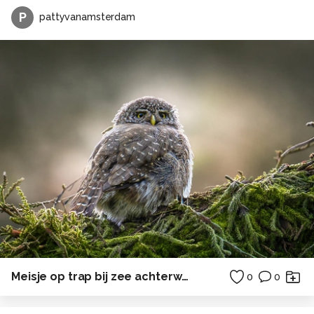
P
pattyvanamsterdam
Meisje op trap bij zee achterwasser ostsee duitsland
0
0