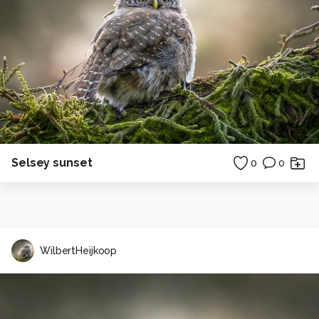
Selsey sunset
0
0
WilbertHeijkoop