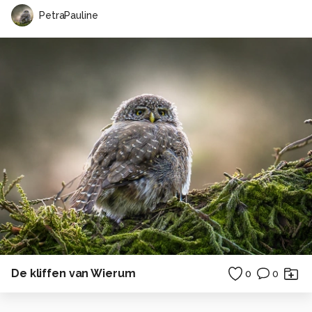
PetraPauline
De kliffen van Wierum
0
0