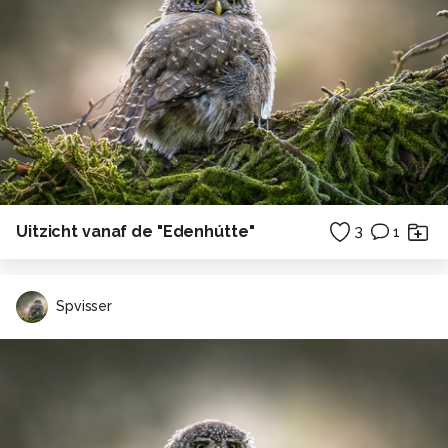
Uitzicht vanaf de "Edenhútte"
3
1
Spvisser