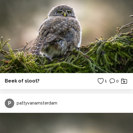
Beek of sloot?
1
0
P
pattyvanamsterdam