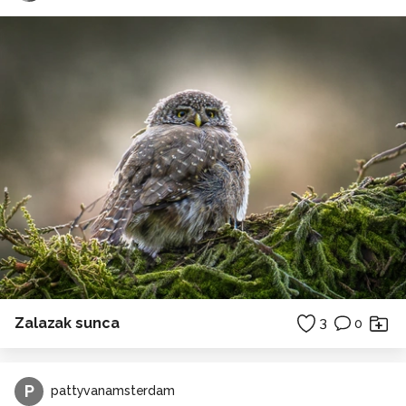
Zalazak sunca
3
0
P
pattyvanamsterdam