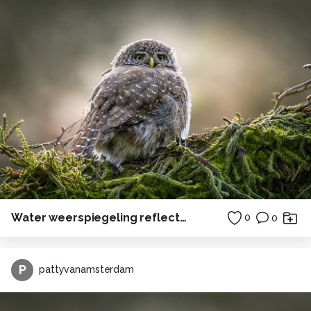
Water weerspiegeling reflectie bos
0
0
P
pattyvanamsterdam