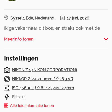
Sysselt
,
Ede
,
Nederland
17 juni, 2026
Ik ga vaker naar dit bos, en straks ook met de
herfst.
Meer info tonen
Alle rechten voorbehouden
Instellingen
NIKON Z 5
(
NIKON CORPORATION
)
NIKKOR Z 24-200mm f/4-6.3 VR
ISO 45600 ·
ƒ/16 ·
1/320s ·
24mm
Flits uit
Alle foto informatie tonen