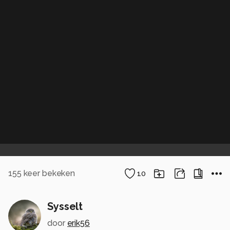
155
keer bekeken
10
Sysselt
door
erik56