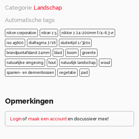
Categorie
Landschap
Automatische tags
nikon corporation
nikon z 5
nikkor z 24-200mm f/4-6.3 vr
iso 45600
diafragma ƒ/16
sluitertijd 1/320s
brandpuntafstand 24mm
blad
boom
groente
natuurlijke omgeving
hout
natuurlijk landschap
woud
sparren- en dennenbossen
vegetatie
pad
Opmerkingen
Login
of
maak een account
en discussieer mee!