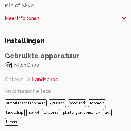
Isle of Skye
Alle rechten voorbehouden
Meer info tonen
Instellingen
Gebruikte apparatuur
Nikon D300
Categorie
Landschap
Automatische tags
atmosferisch fenomeen
grasland
hoogland
ecoregio
landschap
heuvel
wildernis
plantengemeenschap
viel
terrein