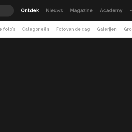
Ontdek
Nieuws
Magazine
Academy
 foto's
Categorieën
Foto van de dag
Galerijen
Gro