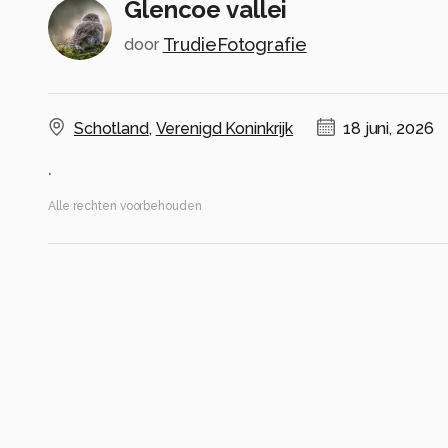
Glencoe vallei
TrudieFotografie
door
Schotland
,
Verenigd Koninkrijk
18 juni, 2026
.
Alle rechten voorbehouden
Instellingen
Gebruikte apparatuur
R5
Rf 24/240
RF24-240mm F4-6.3 IS USM