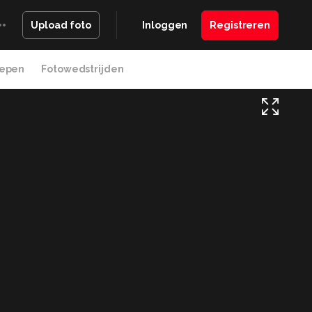
Inloggen
Registreren
Upload foto
epen
Fotowedstrijden