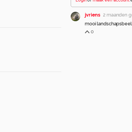
jvriens
2 maanden g
mooi landschapsbeeld
0