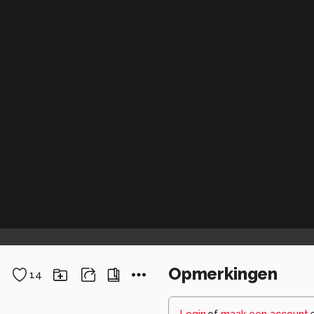
Opmerkingen
14
Login
of
maak een account