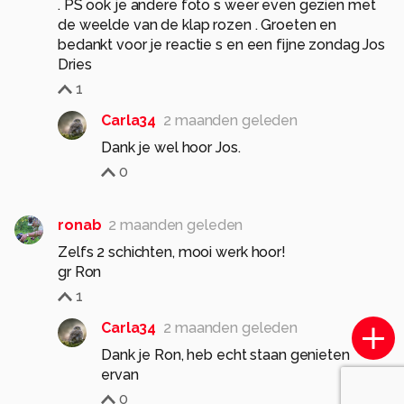
. PS ook je andere foto s weer even gezien met
de weelde van de klap rozen . Groeten en
bedankt voor je reactie s en een fijne zondag Jos
Dries
1
Carla34
2 maanden geleden
Dank je wel hoor Jos.
0
ronab
2 maanden geleden
Zelfs 2 schichten, mooi werk hoor!
gr Ron
1
Carla34
2 maanden geleden
Dank je Ron, heb echt staan genieten
ervan
0