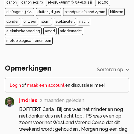
canon
canon eos rp
ef-s18-55mm f/3.5-5.6 is ii
iso 100
diafragma ƒ/22
sluitertijd 30s
brandpuntafstand 27mm
bliksem
donder
onweer
storm
elektriciteit
nacht
elektrische voeding
avond
middernacht
meteorologisch fenomeen
Opmerkingen
Sorteren op
Login
of
maak een account
en discussieer mee!
jmdries
2 maanden geleden
BOFFERT Carla , Bij ons was het minder en nog
niet donker dus niet echt top . PS was even op
zoom voor het Westland Varend Corso dat dit
weekend wordt gehouden . Morgen nog een dag