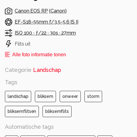
Canon EOS RP
(
Canon
)
EF-S18-55mm f/3.5-5.6 IS II
ISO 100 ·
ƒ/22 ·
30s ·
27mm
Flits uit
Alle foto informatie tonen
Categorie
Landschap
Tags
landschap
bliksem
onweer
storm
bliksemflitsen
bliksemflits
Automatische tags