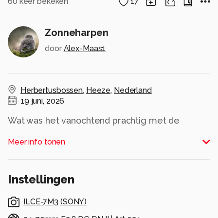
60
keer bekeken
17
Zonneharpen
door
Alex-Maas1
Herbertusbossen
,
Heeze
,
Nederland
19 juni, 2026
Wat was het vanochtend prachtig met de
zonneharpen in het bos., nadat het vannacht flink
Meer info tonen
heeft geonweerd..
Alle rechten voorbehouden
Instellingen
ILCE-7M3
(
SONY
)