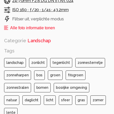
24-70mm F2.8 DG DN II | Art 024
ISO 160 ·
ƒ/20 ·
1/4s ·
43.2mm
Flitser uit, verplichte modus
Alle foto informatie tonen
Categorie
Landschap
Tags
landschap
zonlicht
tegenlicht
zonnesterretje
zonneharpen
bos
groen
frisgroen
zonnestralen
bomen
bosrijke omgeving
natuur
daglicht
licht
sfeer
gras
zomer
lente