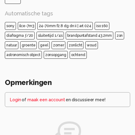
Automatische tags
sony
ilce-7m3
24-70mm f2.8 dg dn ii | art 024
iso 160
diafragma ƒ/20
sluitertijd 1/4s
brandpuntafstand 43.2mm
zon
natuur
groente
geel
zomer
zonlicht
woud
astronomisch object
zonsopgang
ochtend
Opmerkingen
Login
of
maak een account
en discussieer mee!