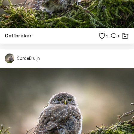
Golfbreker
1
1
CordeBruijn