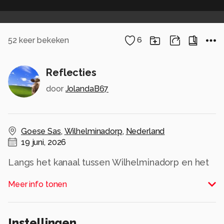
52
keer bekeken
6
Reflecties
door
JolandaB67
Goese Sas
,
Wilhelminadorp
,
Nederland
19 juni, 2026
Langs het kanaal tussen Wilhelminadorp en het
Goese Sas is er vaak een mooie reflectie als het
Meer info tonen
windstil is. Nu het geluk dat er fietsers
passeerden.
Alle rechten voorbehouden
Instellingen