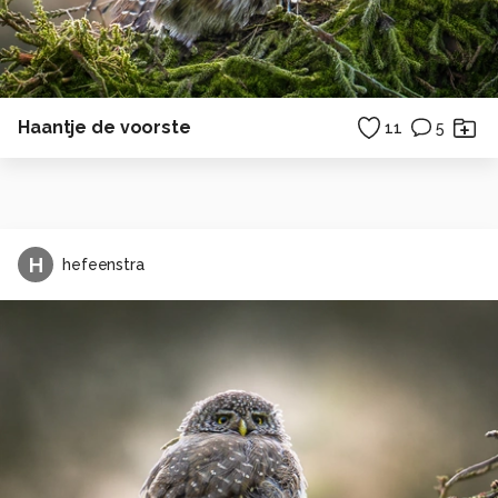
Haantje de voorste
11
5
H
hefeenstra