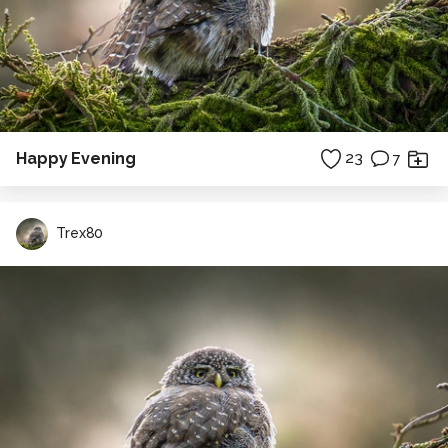
Happy Evening
23
7
Trex80