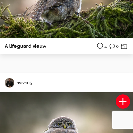
A lifeguard vieuw
4
0
hvr2105