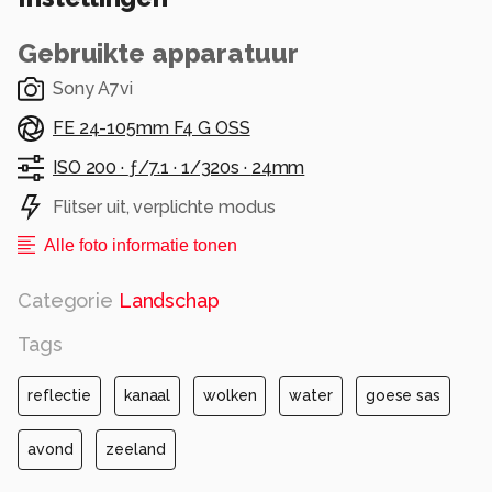
Gebruikte apparatuur
Sony A7vi
FE 24-105mm F4 G OSS
ISO 200 ·
ƒ/7.1 ·
1/320s ·
24mm
Flitser uit, verplichte modus
Alle foto informatie tonen
Categorie
Landschap
Tags
reflectie
kanaal
wolken
water
goese sas
avond
zeeland