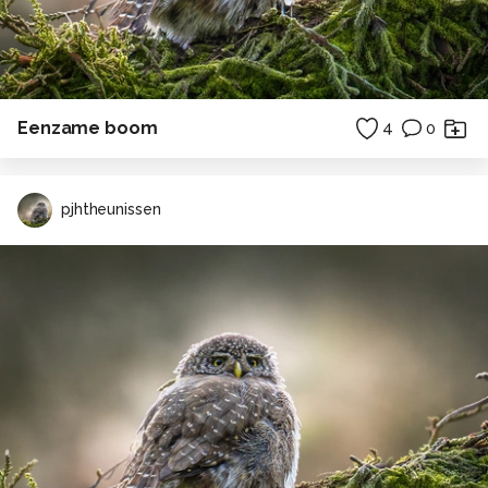
Eenzame boom
4
0
pjhtheunissen