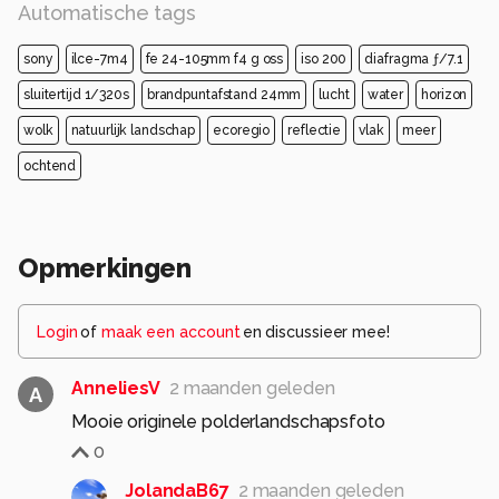
Automatische tags
sony
ilce-7m4
fe 24-105mm f4 g oss
iso 200
diafragma ƒ/7.1
sluitertijd 1/320s
brandpuntafstand 24mm
lucht
water
horizon
wolk
natuurlijk landschap
ecoregio
reflectie
vlak
meer
ochtend
Opmerkingen
Login
of
maak een account
en discussieer mee!
AnneliesV
2 maanden geleden
A
Mooie originele polderlandschapsfoto
0
JolandaB67
2 maanden geleden