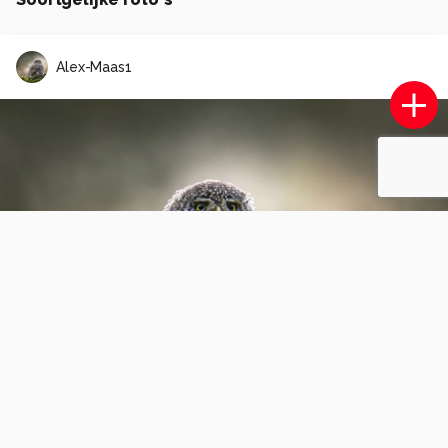
Alex-Maas1
Paarse heide
0
0