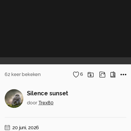
62
keer bekeken
6
Silence sunset
door
Trex80
20 juni, 2026