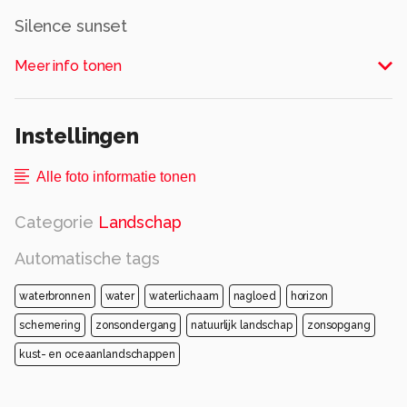
Silence sunset
Alle rechten voorbehouden
Meer info tonen
Instellingen
Alle foto informatie tonen
Categorie
Landschap
Automatische tags
waterbronnen
water
waterlichaam
nagloed
horizon
schemering
zonsondergang
natuurlijk landschap
zonsopgang
kust- en oceaanlandschappen