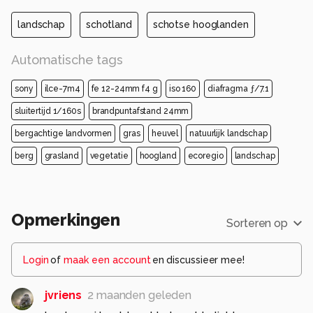
landschap
schotland
schotse hooglanden
Automatische tags
sony
ilce-7m4
fe 12-24mm f4 g
iso 160
diafragma ƒ/7.1
sluitertijd 1/160s
brandpuntafstand 24mm
bergachtige landvormen
gras
heuvel
natuurlijk landschap
berg
grasland
vegetatie
hoogland
ecoregio
landschap
Opmerkingen
Sorteren op
Login
of
maak een account
en discussieer mee!
jvriens
2 maanden geleden