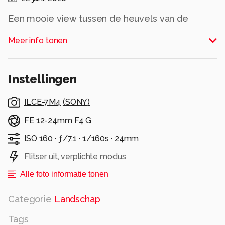
Een mooie view tussen de heuvels van de
Schotse Hooglanden net voor een regebui
Meer info tonen
Alle rechten voorbehouden
Instellingen
ILCE-7M4
(
SONY
)
FE 12-24mm F4 G
ISO 160 ·
ƒ/7.1 ·
1/160s ·
24mm
Flitser uit, verplichte modus
Alle foto informatie tonen
Categorie
Landschap
Tags