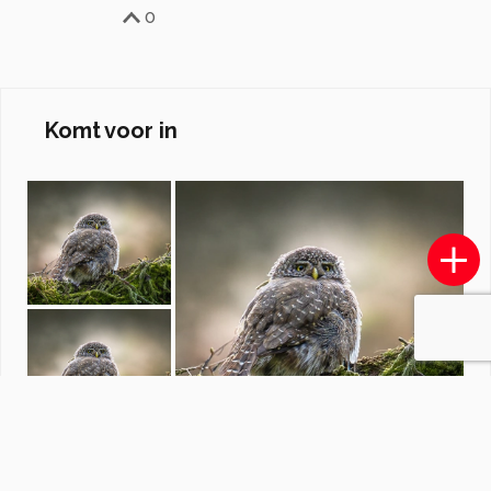
0
Komt voor in
Fotowedstrijd Bewerkte foto
door
redactiezoom
·
1248 foto's