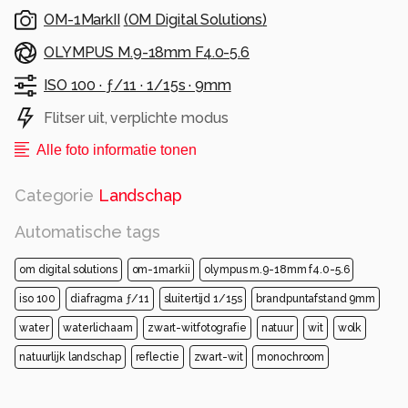
OM-1MarkII
(
OM Digital Solutions
)
OLYMPUS M.9-18mm F4.0-5.6
ISO 100 ·
ƒ/11 ·
1/15s ·
9mm
Flitser uit, verplichte modus
Alle foto informatie tonen
Categorie
Landschap
Automatische tags
om digital solutions
om-1markii
olympus m.9-18mm f4.0-5.6
iso 100
diafragma ƒ/11
sluitertijd 1/15s
brandpuntafstand 9mm
water
waterlichaam
zwart-witfotografie
natuur
wit
wolk
natuurlijk landschap
reflectie
zwart-wit
monochroom