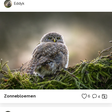
Eddyk
Zonnebloemen
6
4