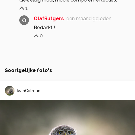
1
OlafRutgers
één maand geleden
O
Bedankt !
0
Soortgelijke foto's
IvanColman