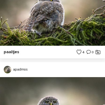
paaltjes
4
0
apadmos