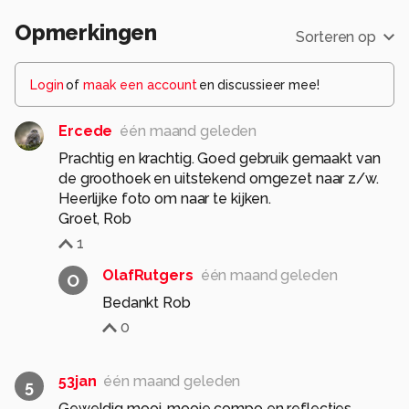
Opmerkingen
Sorteren op
Login
of
maak een account
en discussieer mee!
Ercede
één maand geleden
Prachtig en krachtig. Goed gebruik gemaakt van
de groothoek en uitstekend omgezet naar z/w.
Heerlijke foto om naar te kijken.
Groet, Rob
1
OlafRutgers
één maand geleden
O
Bedankt Rob
0
53jan
één maand geleden
5
Geweldig mooi, mooie compo en reflecties.