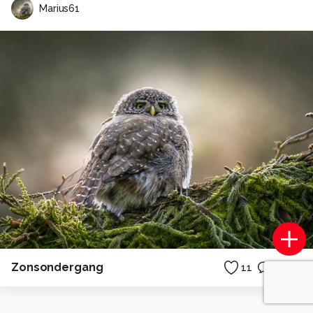
Marius61
Zonsondergang
11
0