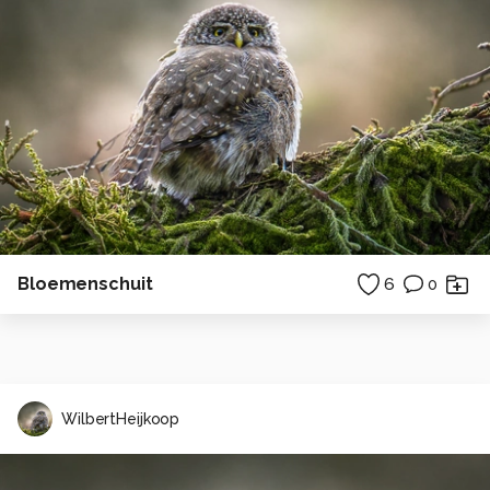
Bloemenschuit
6
0
WilbertHeijkoop