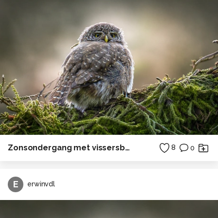
Zonsondergang met vissersboot
8
0
E
erwinvdl