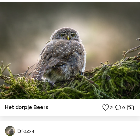
Het dorpje Beers
2
0
Erik1234