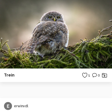
Trein
1
0
E
erwinvdl