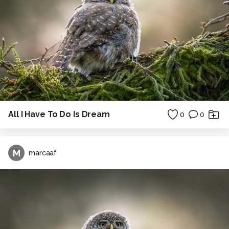
All I Have To Do Is Dream
0
0
M
marcaaf