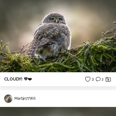
CLOUDY! 💜❤️
3
2
Martijn77Wit