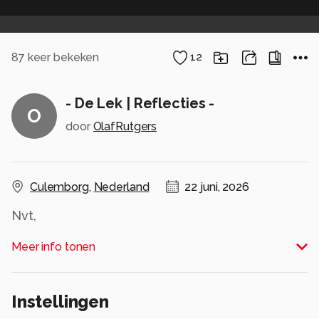
87
keer bekeken
12
- De Lek | Reflecties -
O
door
OlafRutgers
Culemborg
,
Nederland
22 juni, 2026
Nvt,
Alle rechten voorbehouden
Meer info tonen
Instellingen