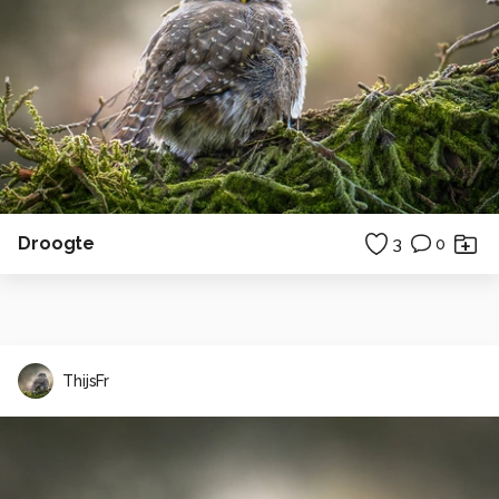
Droogte
3
0
ThijsFr