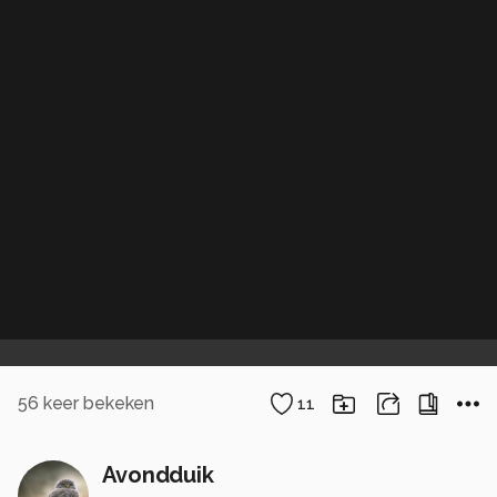
56
keer bekeken
11
Avondduik