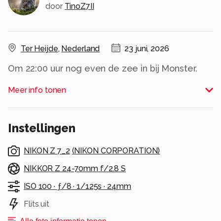
door
TinoZ7II
Ter Heijde
,
Nederland
23 juni, 2026
Om 22:00 uur nog even de zee in bij Monster.
Zomer 2026!
Meer info tonen
Alle rechten voorbehouden
Instellingen
NIKON Z 7_2
(
NIKON CORPORATION
)
NIKKOR Z 24-70mm f/2.8 S
ISO 100 ·
ƒ/8 ·
1/125s ·
24mm
Flits uit