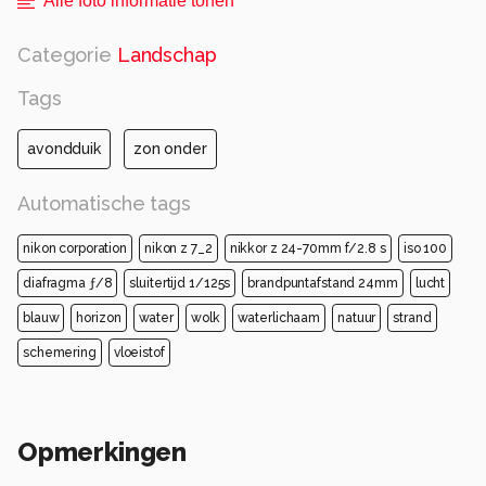
Alle foto informatie tonen
Categorie
Landschap
Tags
avondduik
zon onder
Automatische tags
nikon corporation
nikon z 7_2
nikkor z 24-70mm f/2.8 s
iso 100
diafragma ƒ/8
sluitertijd 1/125s
brandpuntafstand 24mm
lucht
blauw
horizon
water
wolk
waterlichaam
natuur
strand
schemering
vloeistof
Opmerkingen