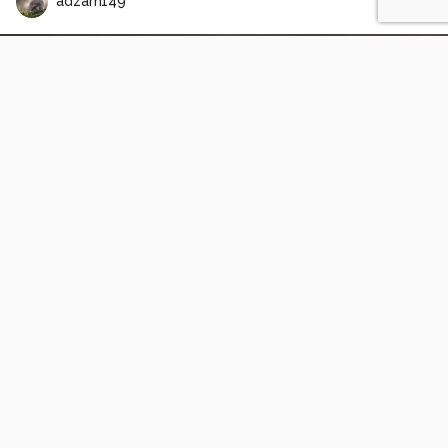
adzam149
Val di Fassa (Dolomieten)
1
0
adzam149