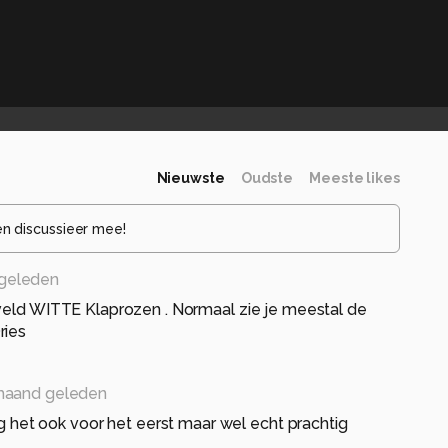
Nieuwste
Oudste
Meeste likes
en discussieer mee!
geleden
 veld WITTE Klaprozen . Normaal zie je meestal de
ries
maand geleden
g het ook voor het eerst maar wel echt prachtig