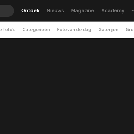
Ontdek
Nieuws
Magazine
Academy
 foto's
Categorieën
Foto van de dag
Galerijen
Gro