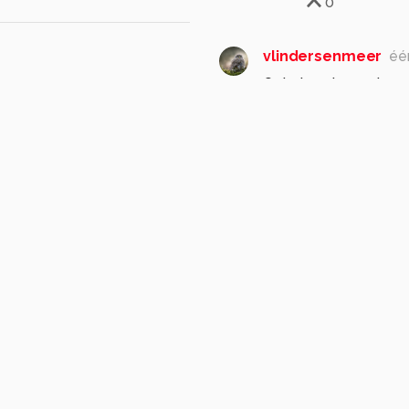
0
vlindersenmeer
éé
Ook deze is mooi, per
scherptelijn/vlak in 
smaak uiteraard.
Gr Frans
1
Carla34
één 
Dank je wel ho
0
ronab
één maand g
ja, witte papavers en
ozen
klaproos
naar mijn gevoel had
voorgrond kunnen pla