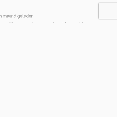
n maand geleden
soonlijk een voorkeur voor deze hier omdat
het veld ligt en niet meteen vooraan. Kwestie van
maand geleden
or
eleden
 een heleboel ook... Mooie kleuren en belichting maar
 je de scherpte mooier op wat bloemen in de
atsen.