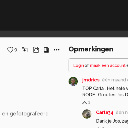
Opmerkingen
9
Login
of
maak een account
jmdries
één maand 
TOP Carla . Het hele
RODE . Groeten Jos D
1
Carla34
één 
n en gefotografeerd
Dank je Jos, za