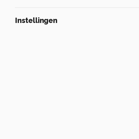
Instellingen
Canon EOS RP
(
Canon
)
EF50mm f/1.8 STM
ISO 100 ·
ƒ/2.8 ·
1/4000s ·
50mm
Flits uit
Alle foto informatie tonen
Categorie
Landschap
Tags
landschap
bloemen
witte papaver
witte klapr
papaver
natuur