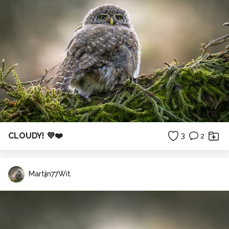
CLOUDY! 💜❤️
3
2
Martijn77Wit