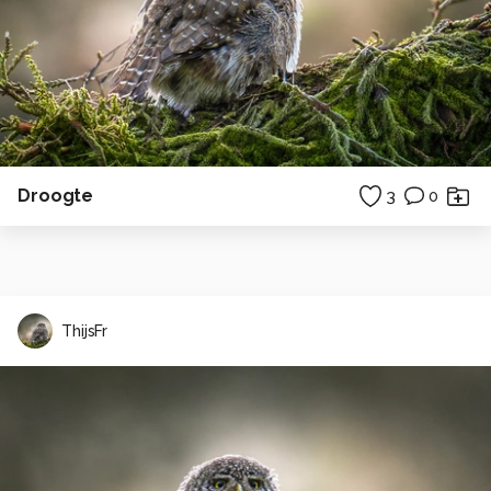
Droogte
3
0
ThijsFr