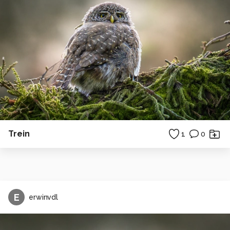
Trein
1
0
E
erwinvdl