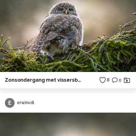
Zonsondergang met vissersboot
8
0
E
erwinvdl