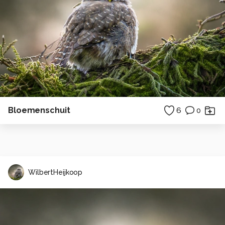
Bloemenschuit
6
0
WilbertHeijkoop