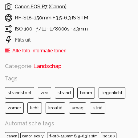
Canon EOS R7
(
Canon
)
RF-S18-150mm F3.5-6.3 IS STM
ISO 100 ·
ƒ/11 ·
1/8000s ·
43mm
Flits uit
Alle foto informatie tonen
Categorie
Landschap
Tags
strandstoel
zee
strand
boom
tegenlicht
zomer
licht
kroatië
umag
istrië
Automatische tags
canon
canon eos r7
rf-s18-150mm f3.5-6.3 is stm
iso 100