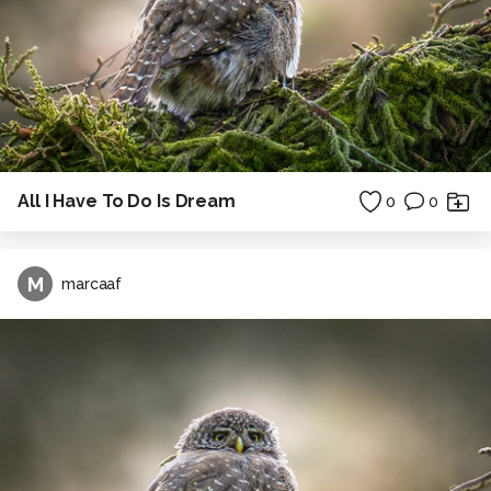
All I Have To Do Is Dream
0
0
M
marcaaf