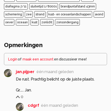
diafragma ƒ/11
sluitertijd 1/8000s
brandpuntafstand 43mm
schemering
zee
strand
kust- en oceaanlandschappen
avond
oever
oceaan
kust
zonlicht
zonsondergang
Opmerkingen
Login
of
maak een account
en discussieer mee!
jan.pijper
één maand geleden
De rust. Prachtig belicht op de juiste plaats.
Gr...... Jan.
0
cdgrf
één maand geleden