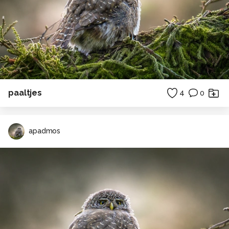
paaltjes
4
0
apadmos