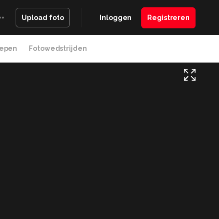
Inloggen
Registreren
Upload foto
epen
Fotowedstrijden