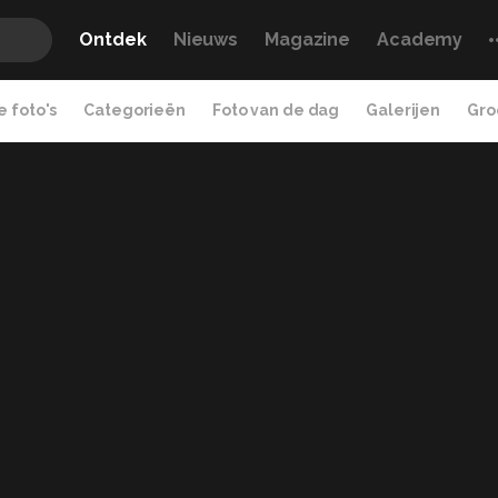
Ontdek
Nieuws
Magazine
Academy
 foto's
Categorieën
Foto van de dag
Galerijen
Gro