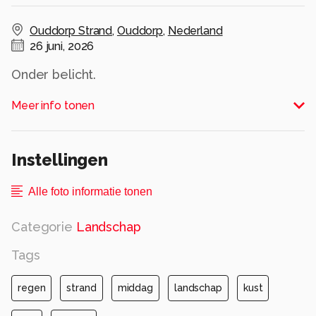
Ouddorp Strand
,
Ouddorp
,
Nederland
26 juni, 2026
Onder belicht.
Alle rechten voorbehouden
Meer info tonen
Instellingen
Alle foto informatie tonen
Categorie
Landschap
Tags
regen
strand
middag
landschap
kust