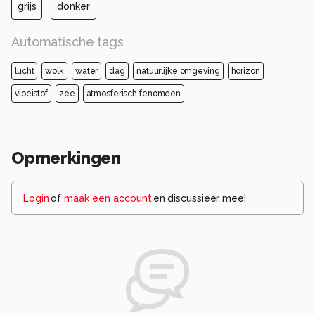
grijs
donker
Automatische tags
lucht
wolk
water
dag
natuurlijke omgeving
horizon
vloeistof
zee
atmosferisch fenomeen
Opmerkingen
Login
of
maak een account
en discussieer mee!