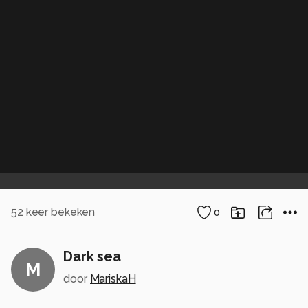
52
keer bekeken
0
Dark sea
M
door
MariskaH