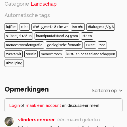
Categorie
Landschap
Automatische tags
fujifilm
x-h2
xf16-55mmf2.8 r lm wr
iso 160
diafragma ƒ/5.6
sluitertijd 1/80s
brandpuntafstand 24.9mm
steen
monochroomfotografie
geologische formatie
zwart
zee
zwart-wit
terrein
monochroom
kust- en oceaanlandschappen
uitstulping
Opmerkingen
Sorteren op
Login
of
maak een account
en discussieer mee!
vlindersenmeer
één maand geleden