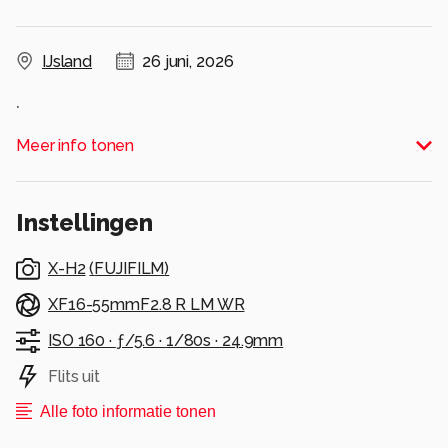
IJsland
26 juni, 2026
.
Alle rechten voorbehouden
Meer info tonen
Instellingen
X-H2
(
FUJIFILM
)
XF16-55mmF2.8 R LM WR
ISO 160 ·
ƒ/5.6 ·
1/80s ·
24.9mm
Flits uit
Alle foto informatie tonen