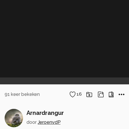
91
keer bekeken
16
Arnardrangur
door
JeroenvdP