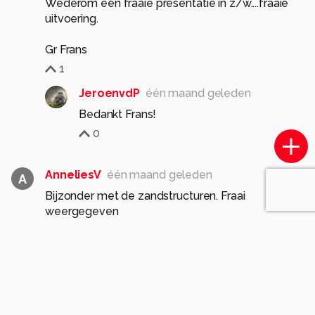
Wederom een fraaie presentatie in z/w....fraaie
uitvoering.
Gr Frans
1
JeroenvdP
één maand geleden
Bedankt Frans!
0
AnneliesV
één maand geleden
A
Bijzonder met de zandstructuren. Fraai
weergegeven
1
JeroenvdP
één maand geleden
Bedankt Annelies!
1