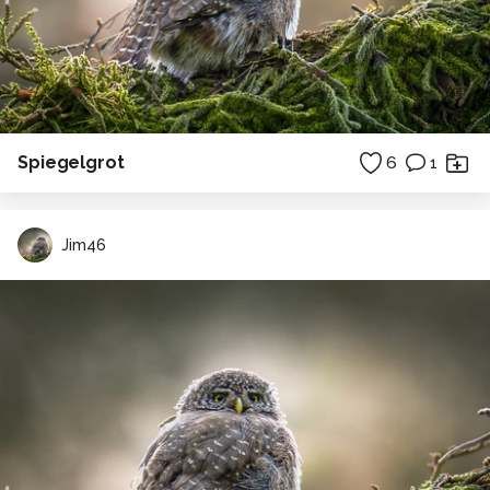
Spiegelgrot
6
1
Jim46