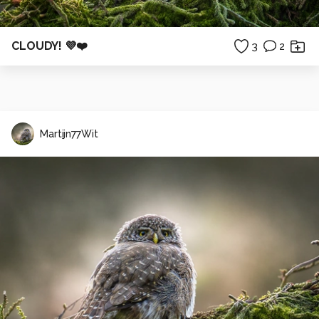
CLOUDY! 💜❤️
3
2
Martijn77Wit