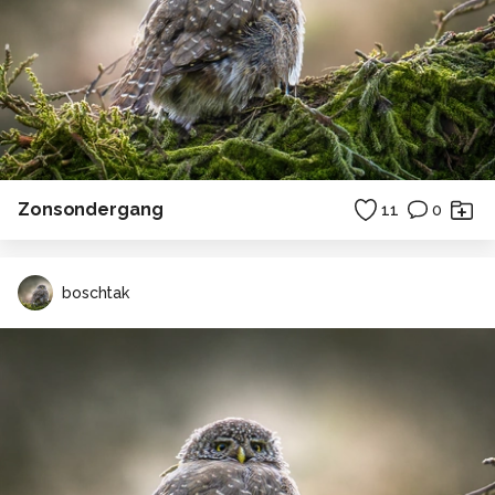
Zonsondergang
11
0
boschtak