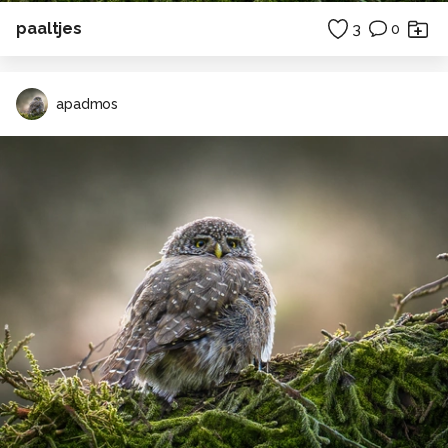
paaltjes
3
0
apadmos