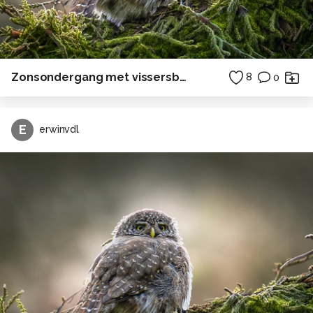
Zonsondergang met vissersboot
8
0
E
erwinvdl