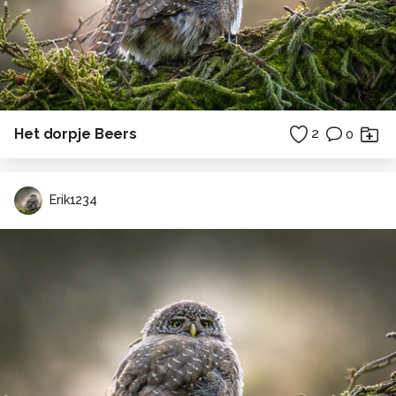
Het dorpje Beers
2
0
Erik1234