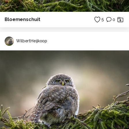
Bloemenschuit
5
0
WilbertHeijkoop