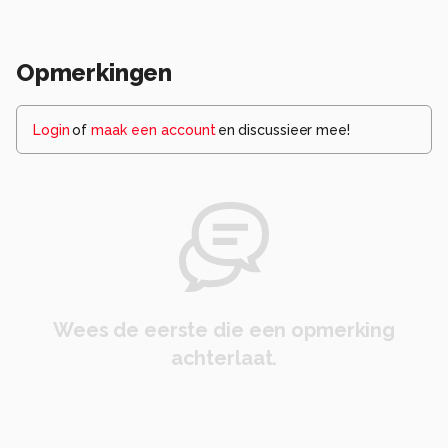
Opmerkingen
Login
of
maak een account
en discussieer mee!
Wees de eerste die een opmerking
achterlaat.