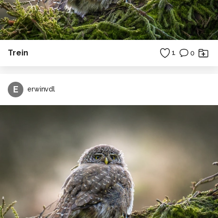
Trein
1
0
E
erwinvdl