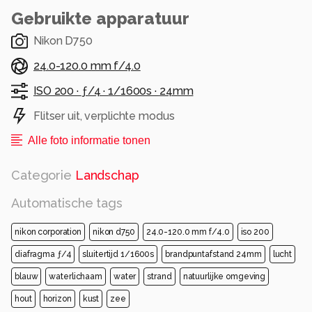
Gebruikte apparatuur
Nikon D750
24.0-120.0 mm f/4.0
ISO 200 ·
ƒ/4 ·
1/1600s ·
24mm
Flitser uit, verplichte modus
Alle foto informatie tonen
Categorie
Landschap
Automatische tags
nikon corporation
nikon d750
24.0-120.0 mm f/4.0
iso 200
diafragma ƒ/4
sluitertijd 1/1600s
brandpuntafstand 24mm
lucht
blauw
waterlichaam
water
strand
natuurlijke omgeving
hout
horizon
kust
zee