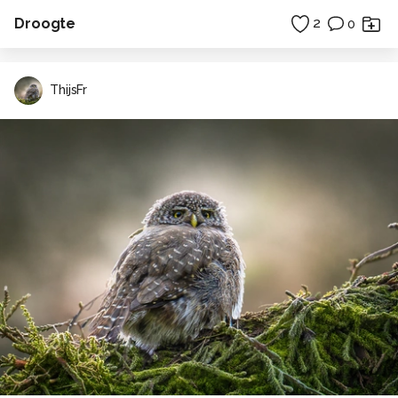
Droogte
2
0
ThijsFr