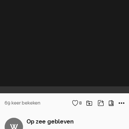
69
keer bekeken
8
Op zee gebleven
W