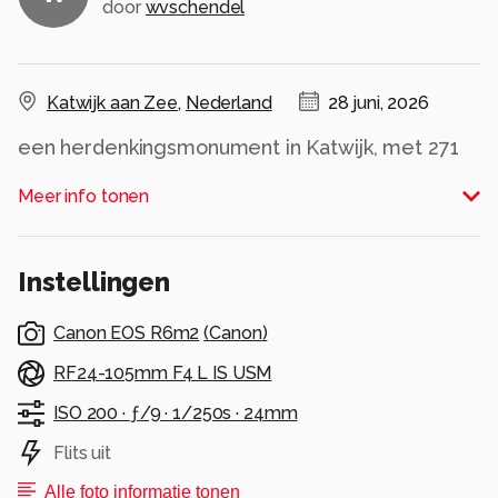
door
wvschendel
Katwijk aan Zee
,
Nederland
28 juni, 2026
een herdenkingsmonument in Katwijk, met 271
namen van vissers die nooit meer terugkwamen
Meer info tonen
Alle rechten voorbehouden
Instellingen
Canon EOS R6m2
(
Canon
)
RF24-105mm F4 L IS USM
ISO 200 ·
ƒ/9 ·
1/250s ·
24mm
Flits uit
Alle foto informatie tonen