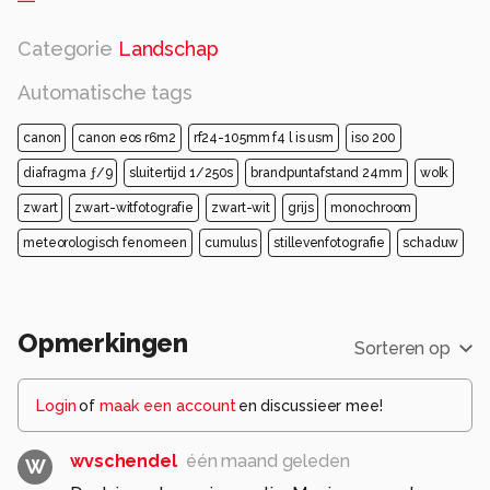
Categorie
Landschap
Automatische tags
canon
canon eos r6m2
rf24-105mm f4 l is usm
iso 200
diafragma ƒ/9
sluitertijd 1/250s
brandpuntafstand 24mm
wolk
zwart
zwart-witfotografie
zwart-wit
grijs
monochroom
meteorologisch fenomeen
cumulus
stillevenfotografie
schaduw
Opmerkingen
Sorteren op
Login
of
maak een account
en discussieer mee!
wvschendel
één maand geleden
W