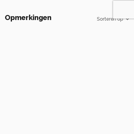
Opmerkingen
Sorteren op
Login
of
maak een account
en discussieer mee!
JanHouben
één maand geleden
Een mooie landschapsfoto met een hoofdrol
voor de dreigende wolkenlucht.
Goede compositie en belichting.
Groet, Jan
0
Potzerio
één maand geleden
Dank je wel Jan.
0
awduijts
één maand geleden