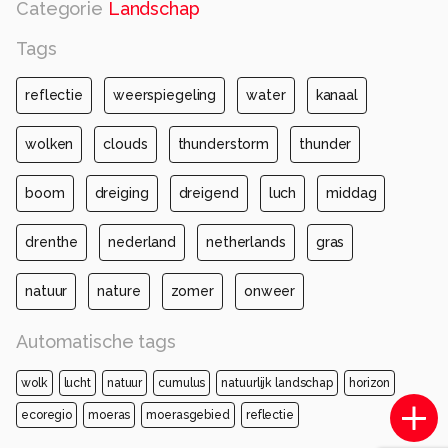
Categorie
Landschap
Tags
reflectie
weerspiegeling
water
kanaal
wolken
clouds
thunderstorm
thunder
boom
dreiging
dreigend
luch
middag
drenthe
nederland
netherlands
gras
natuur
nature
zomer
onweer
Automatische tags
wolk
lucht
natuur
cumulus
natuurlijk landschap
horizon
ecoregio
moeras
moerasgebied
reflectie