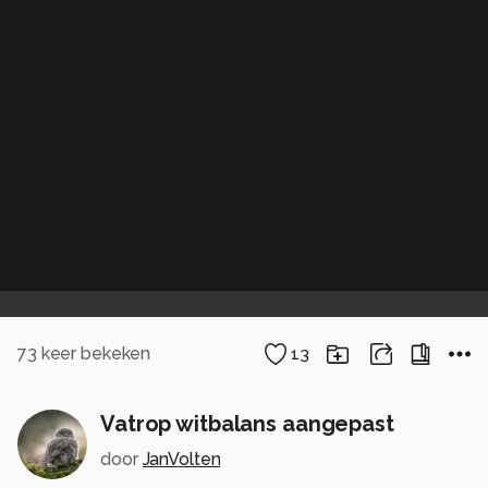
73
keer bekeken
13
Vatrop witbalans aangepast
door
JanVolten