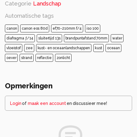
Categorie
Landschap
Automatische tags
canon
canon eos 80d
ef70-210mm f/4
iso 100
diafragma ƒ/14
sluitertijd 13s
brandpuntafstand 70mm
water
vloeistof
zee
kust- en oceaanlandschappen
kust
oceaan
oever
strand
reflectie
zonlicht
Opmerkingen
Login
of
maak een account
en discussieer mee!