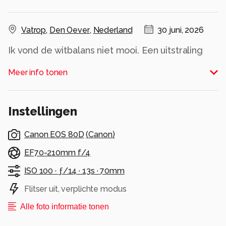
Vatrop
,
Den Oever
,
Nederland
30 juni, 2026
Ik vond de witbalans niet mooi. Een uitstraling
van een analoge foto. Nu is het beter in balans.
Meer info tonen
Alle rechten voorbehouden
Instellingen
Canon EOS 80D
(
Canon
)
EF70-210mm f/4
ISO 100 ·
ƒ/14 ·
13s ·
70mm
Flitser uit, verplichte modus
Alle foto informatie tonen