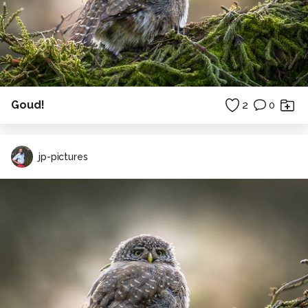
Goud!
2
0
jp-pictures