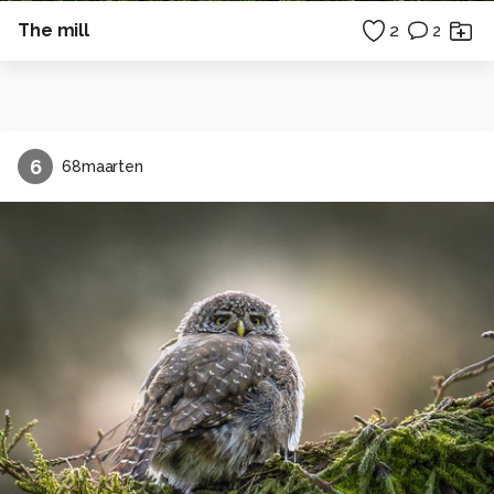
The mill
2
2
6
68maarten