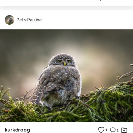
PetraPauline
kurkdroog
1
1