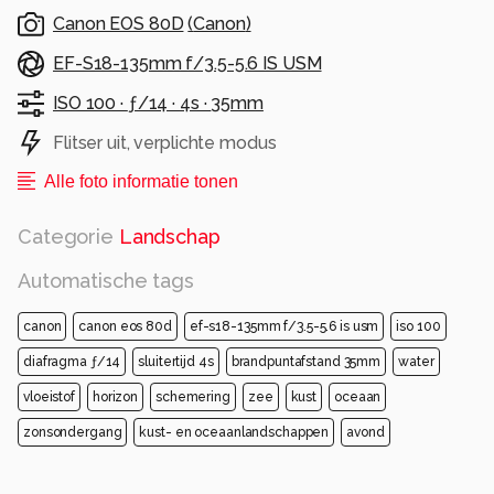
Canon EOS 80D
(
Canon
)
EF-S18-135mm f/3.5-5.6 IS USM
ISO 100 ·
ƒ/14 ·
4s ·
35mm
Flitser uit, verplichte modus
Alle foto informatie tonen
Categorie
Landschap
Automatische tags
canon
canon eos 80d
ef-s18-135mm f/3.5-5.6 is usm
iso 100
diafragma ƒ/14
sluitertijd 4s
brandpuntafstand 35mm
water
vloeistof
horizon
schemering
zee
kust
oceaan
zonsondergang
kust- en oceaanlandschappen
avond