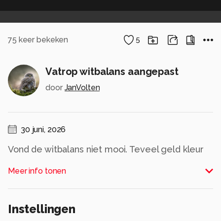
75
keer bekeken
5
Vatrop witbalans aangepast
door
JanVolten
30 juni, 2026
Vond de witbalans niet mooi. Teveel geld kleur
over de foto's. Nu zijn de kleuren beter in
Meer info tonen
balans.
Alle rechten voorbehouden
Instellingen