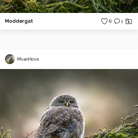
Moddergat
6
1
MvanHove