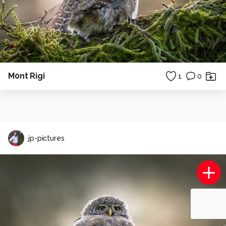
M0nt Rigi
1
0
jp-pictures