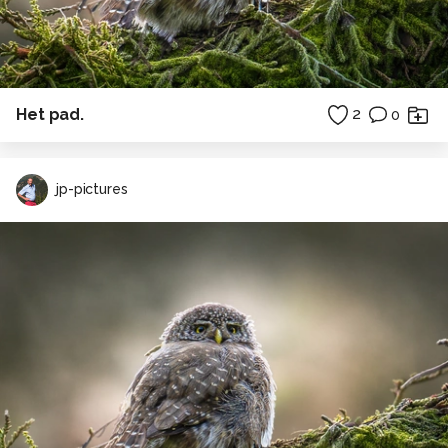
Het pad.
2
0
jp-pictures