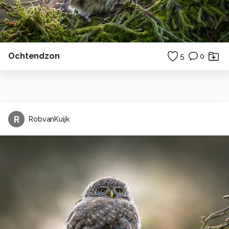
Ochtendzon
5
0
R
RobvanKuijk