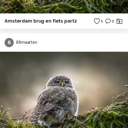
Amsterdam brug en fiets part2
1
0
6
68maarten