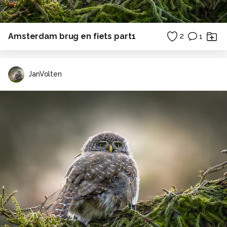
Amsterdam brug en fiets part1
2
1
JanVolten