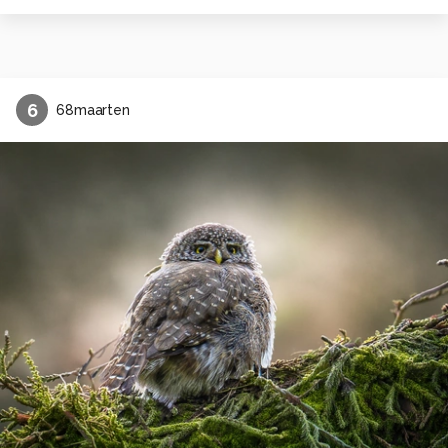
6
68maarten