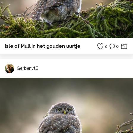
Isle of Mull in het gouden uurtje
2
0
GerbenvtE