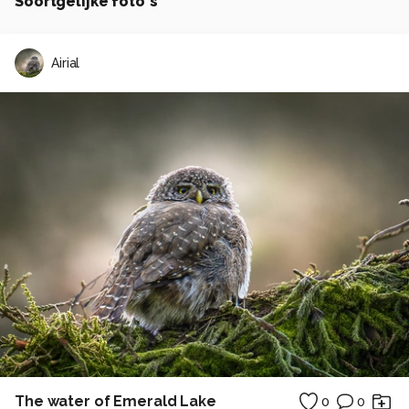
Soortgelijke foto's
Airial
The water of Emerald Lake
0
0