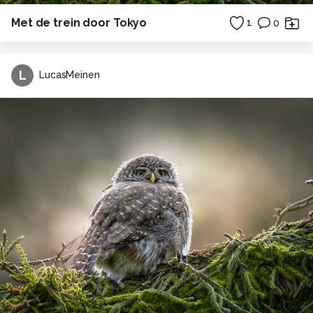
Met de trein door Tokyo
1
0
L
LucasMeinen