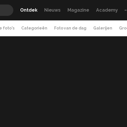
Ontdek
Nieuws
Magazine
Academy
 foto's
Categorieën
Foto van de dag
Galerijen
Gro