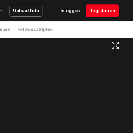
Inloggen
Registreren
Upload foto
epen
Fotowedstrijden