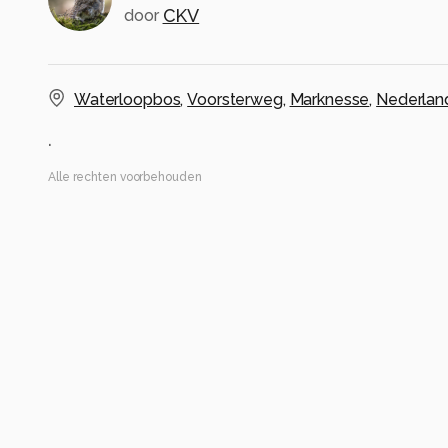
CKV
door
Waterloopbos
,
Voorsterweg
,
Marknesse
,
Nederlan
.
Alle rechten voorbehouden
Instellingen
Gebruikte apparatuur
DC G91
LEICA DG 12-60/F2.8-4.0
ISO 200 ·
ƒ/11 ·
1/160s ·
12mm
Flitser uit, verplichte modus