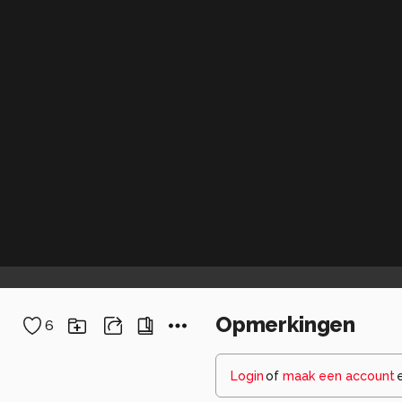
Opmerkingen
6
Login
of
maak een account