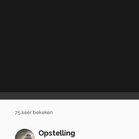
75
keer bekeken
Opstelling